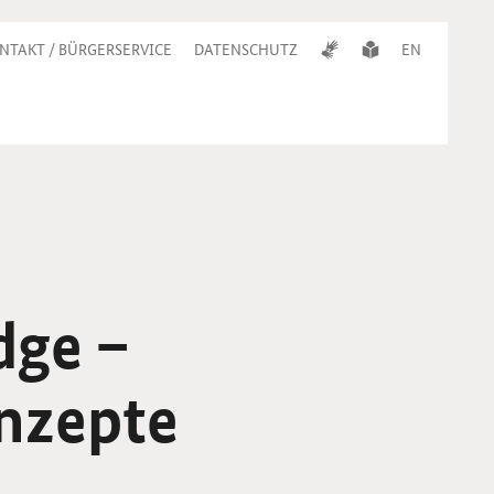
NTAKT / BÜRGERSERVICE
DATENSCHUTZ
EN
dge
–
nzepte