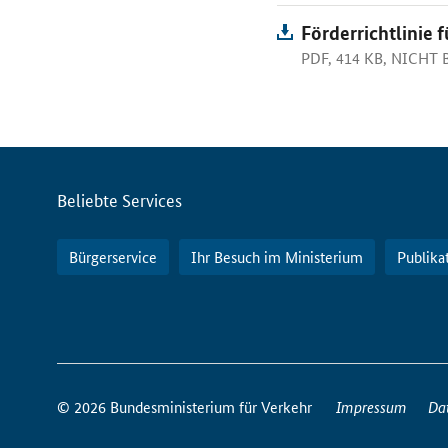
Förderrichtlinie
PDF, 414 KB, NICHT
Servicemenü
Beliebte Services
Bürgerservice
Ihr Besuch im Ministerium
Publika
So
erreichen
© 2026 Bundesministerium für Verkehr
Impressum
Da
Sie
uns