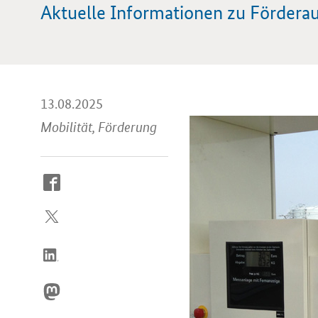
Aktuelle Informationen zu Fördera
13.08.2025
Mobilität, Förderung
So
erreichen
Sie
uns
im
Internet