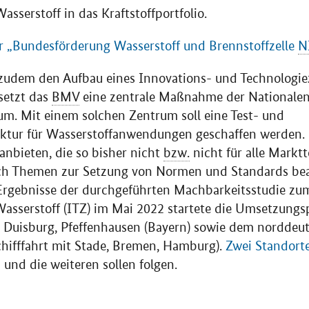
asserstoff in das Kraftstoffportfolio.
ur „Bundesförderung Wasserstoff und Brennstoffzelle
N
zudem den Aufbau eines Innovations- und Technologie
setzt das
BMV
eine zentrale Maßnahme der Nationalen 
m. Mit einem solchen Zentrum soll eine Test- und
uktur für Wasserstoffanwendungen geschaffen werden. 
nbieten, die so bisher nicht
bzw.
nicht für alle Markt
auch Themen zur Setzung von Normen und Standards be
 Ergebnisse der durchgeführten Machbarkeitsstudie zu
asserstoff (ITZ) im Mai 2022 startete die Umsetzungs
 Duisburg, Pfeffenhausen (Bayern) sowie dem norddeut
chifffahrt mit Stade, Bremen, Hamburg).
Zwei Standort
 und die weiteren sollen folgen.