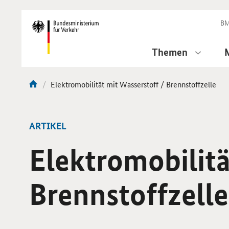
DirektZu:
Navigation
BM
Themen
Aktuelle
Elektromobilität mit Wasserstoff / Brennstoffzelle
Sie
Seite:
sind
hier:
ARTIKEL
Elektromobilitä
Brennstoffzelle