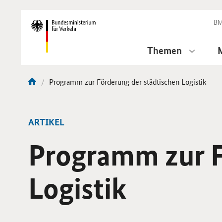
DirektZu:
Navigation
BM
Themen
Aktuelle
Programm zur Förderung der städtischen Logistik
Sie
Seite:
sind
hier:
ARTIKEL
Programm zur F
Logistik