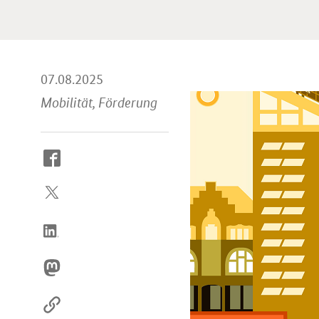
07.08.2025
Mobilität, Förderung
So
erreichen
Sie
uns
im
Internet