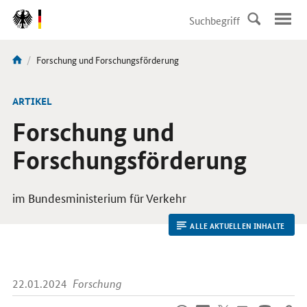
DirektZu:
Navigation
Aktuelle
Forschung und Forschungsförderung
Sie
Seite:
sind
hier:
ARTIKEL
Forschung und
Forschungsförderung
im Bundesministerium für Verkehr
ALLE AKTUELLEN INHALTE
22.01.2024
Forschung