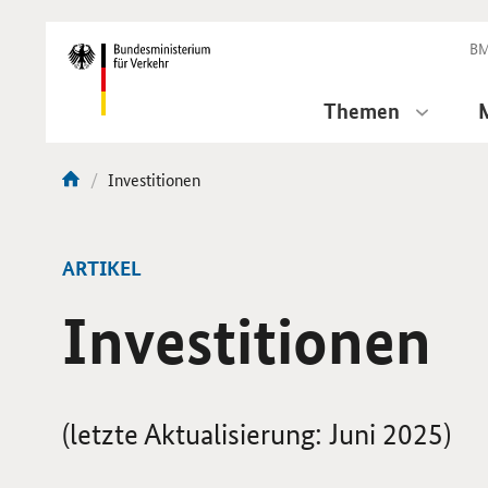
DirektZu:
Navigation
BM
Themen
Aktuelle
Investitionen
Sie
Seite:
sind
hier:
ARTIKEL
Investitionen
(letzte Aktualisierung: Juni 2025)