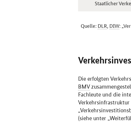
Staatlicher Verk
Quelle:
DLR
,
DIW
: „Ve
Verkehrsinves
Die erfolgten Verkehr
BMV
zusammengestellt
Fachleute und die inte
Verkehrsinfrastruktur 
„Verkehrsinvestitions
(siehe unter „Weiterf