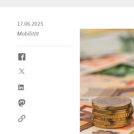
17.06.2025
Mobilität
So
erreichen
Sie
uns
im
Internet