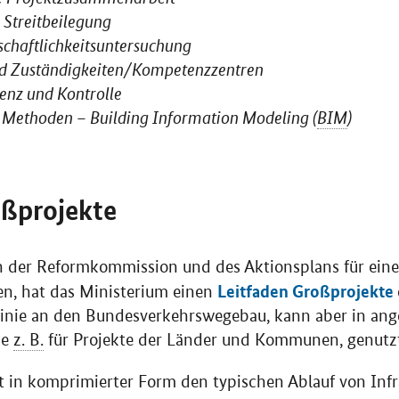
 Streitbeilegung
schaftlichkeitsuntersuchung
nd Zuständigkeiten/Kompetenzzentren
enz und Kontrolle
r Methoden –
Building Information Modeling (
BIM
)
oßprojekte
der Reformkommission und des Aktionsplans für ein
Leitfaden Großprojekte
ren, hat das Ministerium einen
r Linie an den Bundesverkehrswegebau, kann aber in an
ie
z. B.
für Projekte der Länder und Kommunen, genutz
t in komprimierter Form den typischen Ablauf von Infr