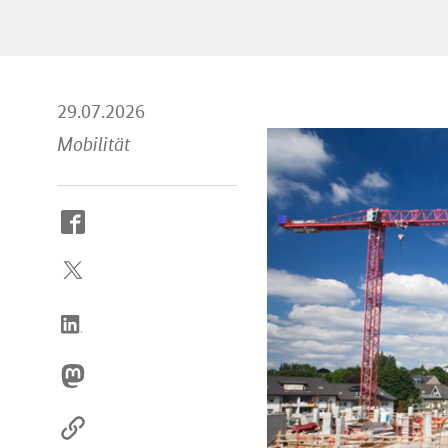
29.07.2026
Mobilität
So
erreichen
Sie
uns
im
Internet