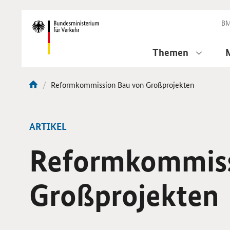
DirektZu:
Navigation
BM
Themen
Aktuelle
Reformkommission Bau von Großprojekten
Sie
Seite:
sind
hier:
ARTIKEL
Reformkommiss
Großprojekten