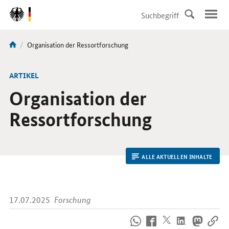
DirektZu:
Navigation
Aktuelle
Organisation der Ressortforschung
Sie
Seite:
sind
hier:
ARTIKEL
Organisation der
Ressortforschung
ALLE AKTUELLEN INHALTE
17.07.2025
Forschung
So