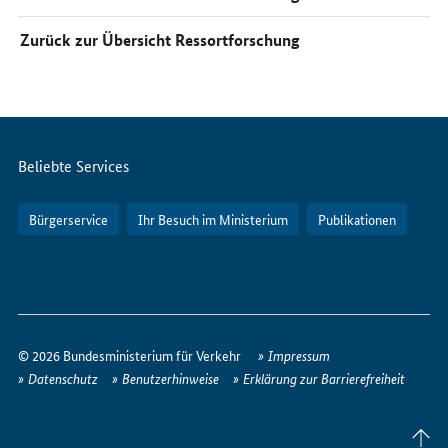
Zurück zur Übersicht Ressortforschung
Servicemenü
Beliebte Services
Bürgerservice
Ihr Besuch im Ministerium
Publikationen
So
erreichen
© 2026 Bundesministerium für Verkehr
Impressum
Sie
Datenschutz
Benutzerhinweise
Erklärung zur Barrierefreiheit
uns
im
Seite
Internet