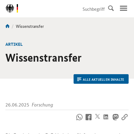
DirektZu:
Navigation
Aktuelle
Wissenstransfer
Sie
Seite:
sind
hier:
ARTIKEL
Wissenstransfer
ALLE AKTUELLEN INHALTE
26.06.2025
Forschung
So
erreichen
Sie
uns