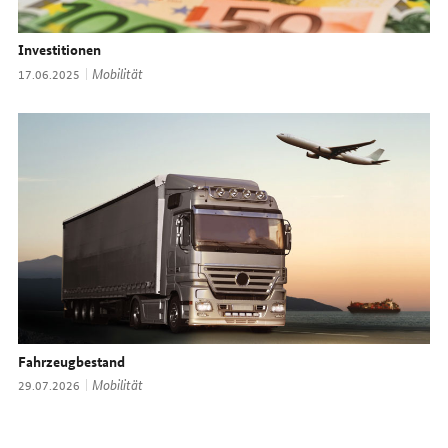
Investitionen
Thema:
Mobilität
Datum:
17.06.2025
Fahrzeugbestand
Thema:
Mobilität
Datum:
29.07.2026