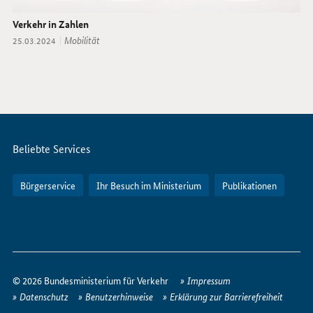
Verkehr in Zahlen
Thema:
Mobilität
Datum:
25.03.2024
Servicemenü
Beliebte Services
Bürgerservice
Ihr Besuch im Ministerium
Publikationen
So
erreichen
© 2026 Bundesministerium für Verkehr
Impressum
Sie
Datenschutz
Benutzerhinweise
Erklärung zur Barrierefreiheit
uns