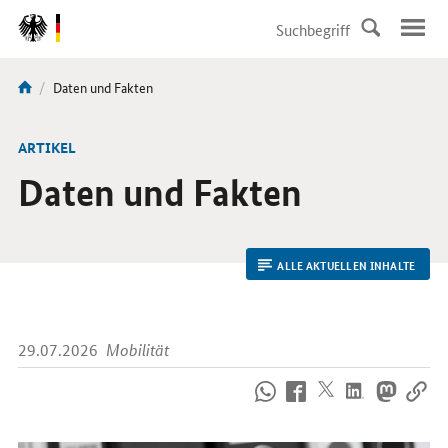
DirektZu:
Navigation
Aktuelle
Daten und Fakten
Sie
Seite:
sind
hier:
ARTIKEL
Daten und Fakten
ALLE AKTUELLEN INHALTE
29.07.2026
Mobilität
So
erreichen
Sie
uns