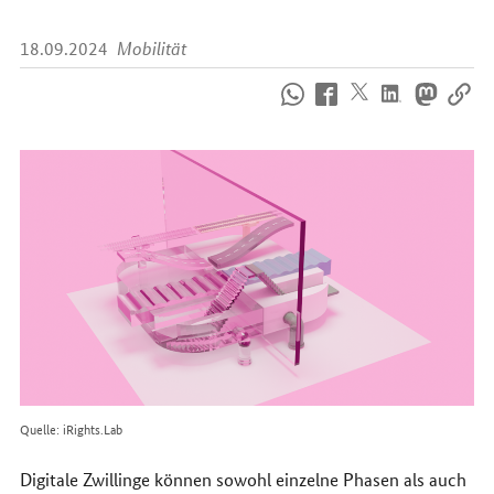
18.09.2024
Mobilität
So
erreichen
Sie
uns
im
Internet
Quelle: iRights.Lab
Digitale Zwillinge können sowohl einzelne Phasen als auch