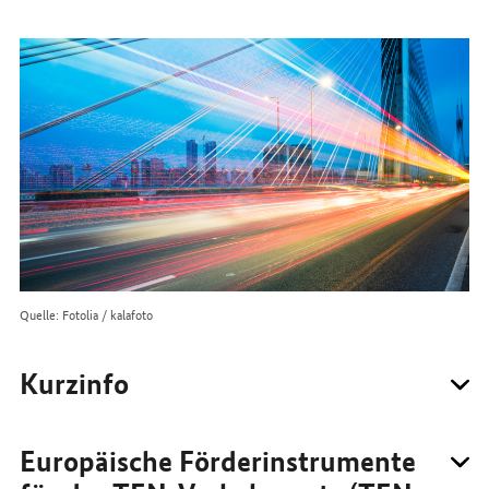
erreichen
Sie
uns
im
Internet
Quelle: Fotolia / kalafoto
Kurzinfo
Europäische Förderinstrumente