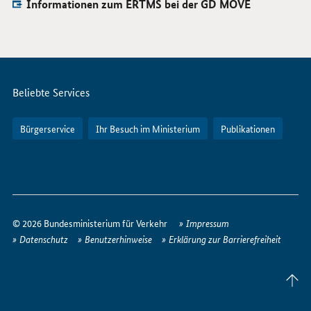
Informationen zum ERTMS bei der GD MOVE
Servicemenü
Beliebte Services
Bürgerservice
Ihr Besuch im Ministerium
Publikationen
So
erreichen
© 2026 Bundesministerium für Verkehr
Impressum
Sie
Datenschutz
Benutzerhinweise
Erklärung zur Barrierefreiheit
uns
im
Seite
Internet