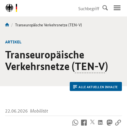
DirektZu:
Navigation
Aktuelle
Transeuropäische Verkehrsnetze (TEN-V)
Sie
Seite:
sind
hier:
ARTIKEL
Transeuropäische
Verkehrsnetze (
TEN-V
)
ALLE AKTUELLEN INHALTE
22.06.2026
Mobilität
So