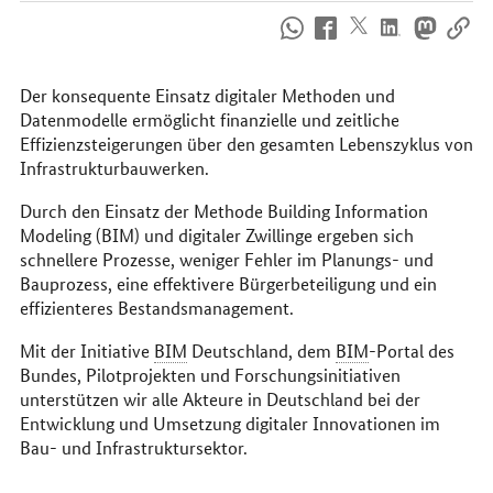
So
erreichen
Sie
uns
Der konsequente Einsatz digitaler Methoden und
im
Datenmodelle ermöglicht finanzielle und zeitliche
Internet
Effizienzsteigerungen über den gesamten Lebenszyklus von
Infrastrukturbauwerken.
Durch den Einsatz der Methode
Building Information
Modeling
(BIM) und digitaler Zwillinge ergeben sich
schnellere Prozesse, weniger Fehler im Planungs- und
Bauprozess, eine effektivere Bürgerbeteiligung und ein
effizienteres Bestandsmanagement.
Mit der Initiative
BIM
Deutschland, dem
BIM
-Portal des
Bundes, Pilotprojekten und Forschungsinitiativen
unterstützen wir alle Akteure in Deutschland bei der
Entwicklung und Umsetzung digitaler Innovationen im
Bau- und Infrastruktursektor.