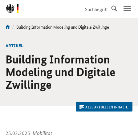
DirektZu:
Navigation
Aktuelle
Building Information Modeling und Digitale Zwillinge
Sie
Seite:
sind
hier:
ARTIKEL
Building Information
Modeling und Digitale
Zwillinge
ALLE AKTUELLEN INHALTE
25.02.2025
Mobilität