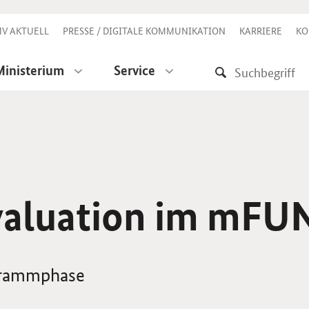
V AKTUELL
PRESSE / DIGITALE KOMMUNIKATION
KARRIERE
KO
Ministerium
Service
valuation im mFU
ogrammphase