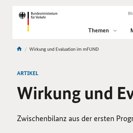
DirektZu:
Navigation
BM
Themen
Aktuelle
Wirkung und Evaluation im mFUND
Sie
Seite:
sind
hier:
ARTIKEL
Wirkung und E
Zwischenbilanz aus der ersten Pr