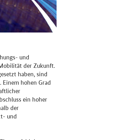
chungs- und
obilität der Zukunft.
gesetzt haben, sind
ei. Einem hohen Grad
ftlicher
bschluss ein hoher
alb der
kt- und