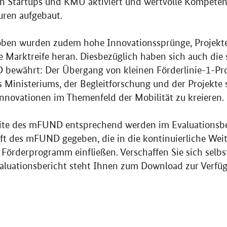
en Startups und KMU aktiviert und wertvolle Kompeten
uren aufgebaut.
ben wurden zudem hohe Innovationssprünge, Projekte
e Marktreife heran. Diesbezüglich haben sich auch die 
ewährt: Der Übergang von kleinen Förderlinie-1-Proj
s Ministeriums, der Begleitforschung und der Projekte 
nnovationen im Themenfeld der Mobilität zu kreieren.
ite des mFUND entsprechend werden im Evaluationsberi
ft des mFUND gegeben, die in die kontinuierliche Wei
örderprogramm einfließen. Verschaffen Sie sich selbs
valuationsbericht steht Ihnen zum Download zur Verfü