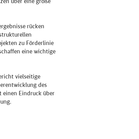
zen über eine große
rgebnisse rücken
strukturellen
ekten zu Förderlinie
schaffen eine wichtige
cht vielseitige
terentwicklung des
t einen Eindruck über
gung.