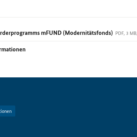
Förderprogramms mFUND (Modernitätsfonds)
PDF, 3 M
rmationen
tionen