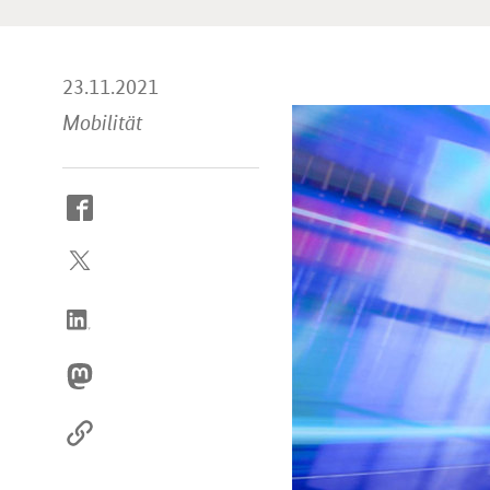
23.11.2021
Mobilität
So
erreichen
Sie
uns
im
Internet