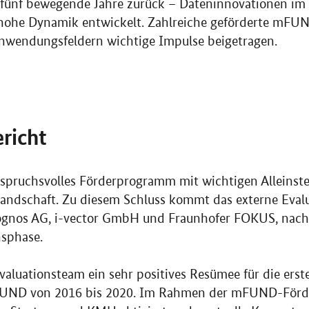
fünf bewegende Jahre zurück – Dateninnovationen im
 hohe Dynamik entwickelt. Zahlreiche geförderte mFUN
Anwendungsfeldern wichtige Impulse beigetragen.
richt
spruchsvolles Förderprogramm mit wichtigen Alleinst
landschaft. Zu diesem Schluss kommt das externe Eval
ognos AG, i-vector GmbH und Fraunhofer FOKUS, nach 
nsphase.
valuationsteam ein sehr positives Resümee für die erst
UND von 2016 bis 2020. Im Rahmen der mFUND-Förd