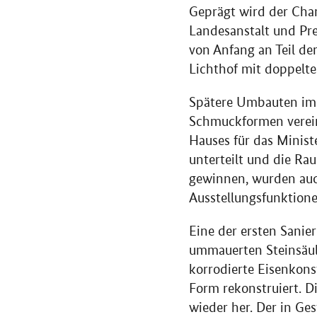
Geprägt wird der Cha
Landesanstalt und Pr
von Anfang an Teil de
Lichthof mit doppelt
Spätere Umbauten im 
Schmuckformen vereinf
Hauses für das Minist
unterteilt und die R
gewinnen, wurden auc
Ausstellungsfunktione
Eine der ersten Sani
ummauerten Steinsäule
korrodierte Eisenkons
Form rekonstruiert. D
wieder her. Der in Ge