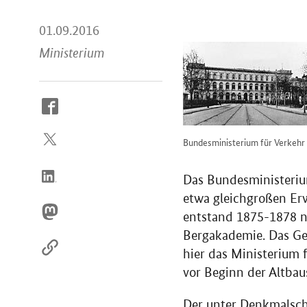
01.09.2016
Ministerium
So
erreichen
Sie
Bundesministerium für Verkehr 
uns
im
Das Bundesministerium
Internet
etwa gleichgroßen Er
entstand 1875-1878 n
Bergakademie. Das Ge
hier das Ministerium 
vor Beginn der Altbau
Der unter Denkmalsch