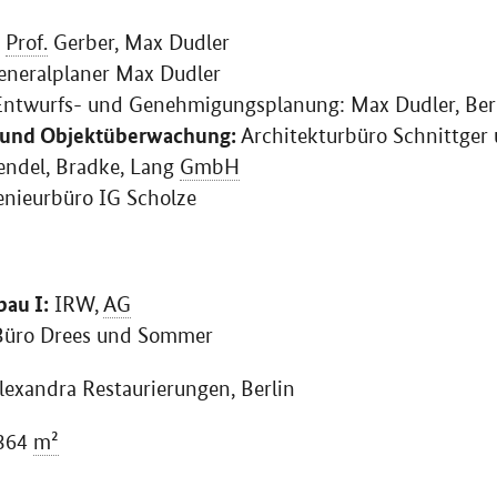
r
Prof.
Gerber, Max Dudler
neralplaner Max Dudler
ntwurfs- und Genehmigungsplanung: Max Dudler, Ber
 und Objektüberwachung:
Architekturbüro Schnittger 
ndel, Bradke, Lang
GmbH
nieurbüro IG Scholze
au I:
IRW
,
AG
üro Drees und Sommer
lexandra Restaurierungen, Berlin
364
m²