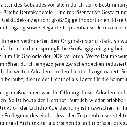
rakter des Gebäudes vor allem durch seine Bestimmung
eußische Bergakademie. Eine repräsentative Gestaltun
r Gebäudekonzeption: großzügige Proportionen, klare G
em Umgang sowie elegante Treppenhäuser kennzeichne
Inneren veränderten den Originalzustand stark. So w
acht, und die ursprüngliche Großzügigkeit ging bei d
erium für Geologie der
DDR
verloren: Weite Räume wur
aumhöhen durch eingezogene Zwischendecken reduzier
h die weiten Arkaden um den Lichthof zugemauert. Se
n beraubt, diente der Lichthof als Lager für die Samm
erungsmaßnahmen war die Öffnung dieser Arkaden und d
n. So ist heute der Lichthof räumlich wieder erlebbar.
truktion der Lichthofüberdachung ist inzwischen in ih
ie Freilegung des eindrucksvollen Treppenhauses stell
stalt und Architektur ansprechende und repräsentativ