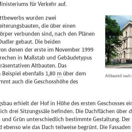
inisteriums für Verkehr auf.
ettbewerbs wurden zwei
iterungsbauten, die über einen
örper verbunden sind, nach den Plänen
udler gebaut. Die beiden
von denen der erste im November 1999
prechen in Maßstab und Gebäudetypus
räsentativen Altbauten. Das
 Beispiel ebenfalls 1,80
m
über dem
Altbauteil nach
immt auch die Geschosshöhe des
sbau erhielt der Hof in Höhe des ersten Geschosses ein
ich drei Sitzungssäle befinden. Die Dachflächen über d
n und Grün unterschiedlich bestimmte Gestaltung. Der
d ebenso wie das Dach teilweise begrünt. Die Fassade