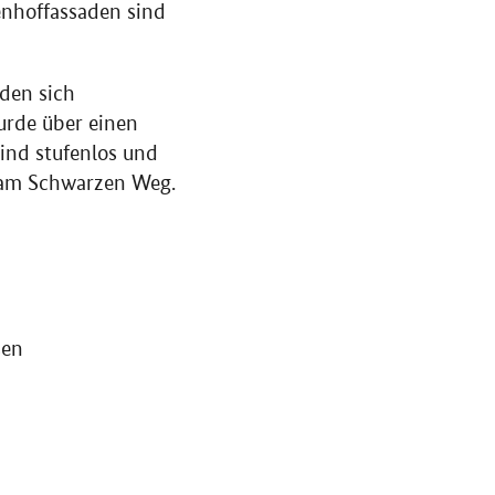
enhoffassaden sind
nden sich
urde über einen
sind stufenlos und
h am Schwarzen Weg.
sen