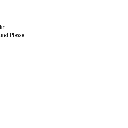
lin
und Plesse