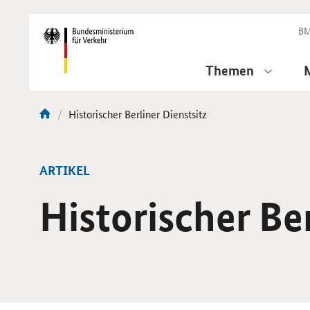
DirektZu:
Navigation
BM
Themen
Aktuelle
Historischer Berliner Dienstsitz
Sie
Seite:
sind
hier:
ARTIKEL
Historischer Ber