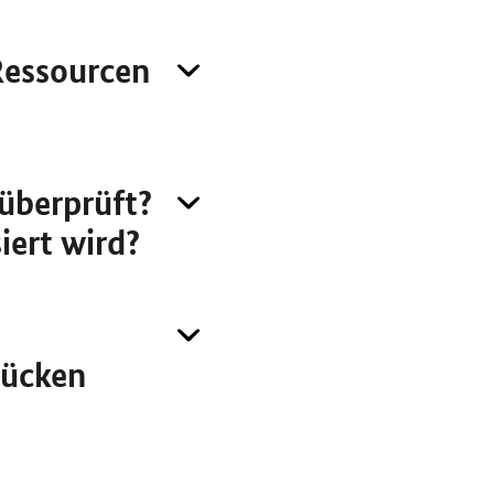
Ressourcen
 überprüft?
iert wird?
rücken