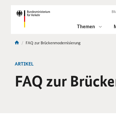
DirektZu:
Navigation
BM
Themen
Aktuelle
FAQ zur Brücken­modernisierung
Sie
Seite:
sind
hier:
ARTIKEL
FAQ zur Brücke