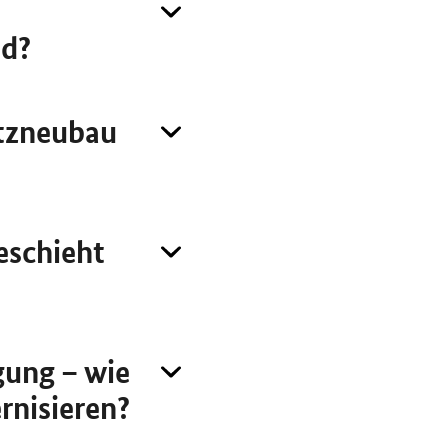
nd?
atzneubau
eschieht
gung – wie
rnisieren?