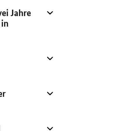
ei Jahre
 in
er
d