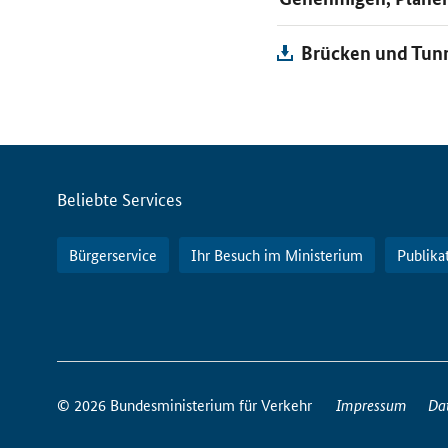
Brücken und Tunn
Servicemenü
Beliebte Services
Bürgerservice
Ihr Besuch im Ministerium
Publika
So
erreichen
© 2026 Bundesministerium für Verkehr
Impressum
Da
Sie
uns