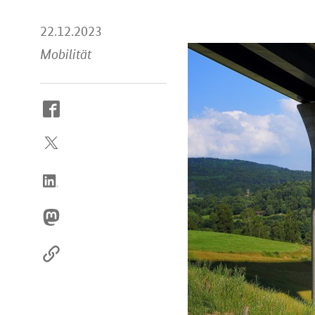
22.12.2023
Mobilität
So
erreichen
Sie
uns
im
Internet