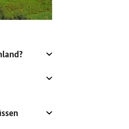
hland?
üssen