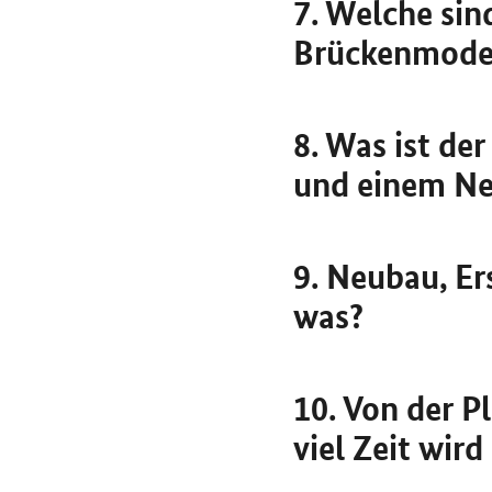
7. Welche sin
Brückenmoder
8. Was ist de
und einem N
9. Neubau, Er
was?
10. Von der 
viel Zeit wir