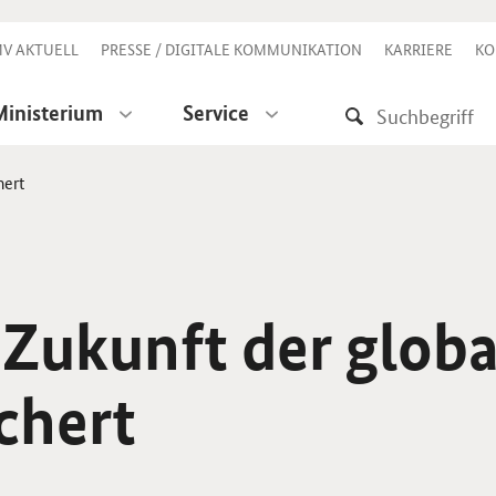
V AKTUELL
PRESSE / DIGITALE KOMMUNIKATION
KARRIERE
KO
Ministerium
Service
hert
e Zukunft der glob
ichert