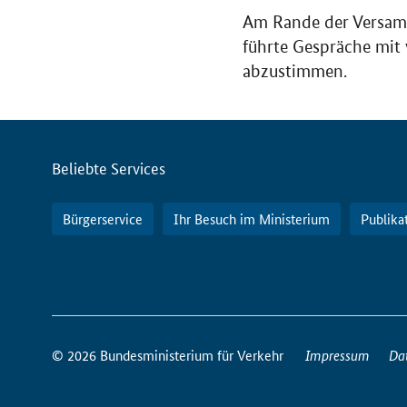
Am Rande der Versamm
führte Gespräche mit
abzustimmen.
Servicemenü
Beliebte Services
Bürgerservice
Ihr Besuch im Ministerium
Publika
So
erreichen
© 2026 Bundesministerium für Verkehr
Impressum
Da
Sie
uns
im