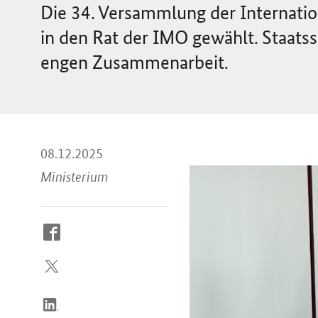
Die 34. Versammlung der Internatio
in den Rat der IMO gewählt. Staatsse
engen Zusammenarbeit.
08.12.2025
Ministerium
So
erreichen
Sie
uns
im
Internet