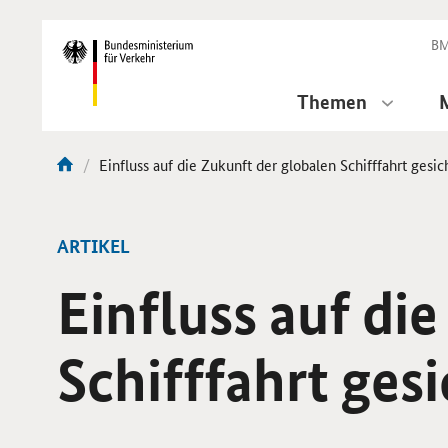
DirektZu:
Navigation
BM
Themen
Aktuelle
Einfluss auf die Zukunft der globalen Schifffahrt gesic
Sie
Seite:
sind
hier:
ARTIKEL
Einfluss auf di
Schifffahrt ges