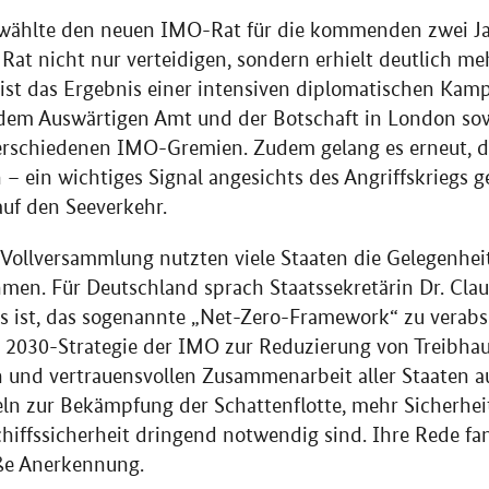
wählte den neuen IMO-Rat für die kommenden zwei Ja
 Rat nicht nur verteidigen, sondern erhielt deutlich m
 ist das Ergebnis einer intensiven diplomatischen Kam
dem Auswärtigen Amt und der Botschaft in London so
rschiedenen IMO-Gremien. Zudem gelang es erneut, d
 – ein wichtiges Signal angesichts des Angriffskriegs 
uf den Seeverkehr.
 Vollversammlung nutzten viele Staaten die Gelegenheit
men. Für Deutschland sprach Staatssekretärin Dr. Claudi
es ist, das sogenannte „Net-Zero-Framework“ zu verabs
r 2030-Strategie der IMO zur Reduzierung von Treibhaus
n und vertrauensvollen Zusammenarbeit aller Staaten 
geln zur Bekämpfung der Schattenflotte, mehr Sicherhei
Schiffssicherheit dringend notwendig sind. Ihre Rede f
ße Anerkennung.