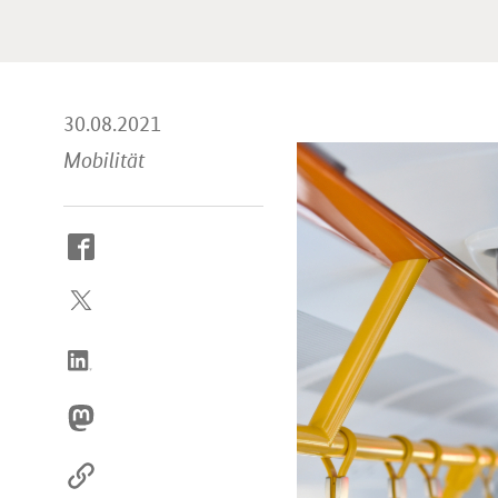
30.08.2021
Mobilität
So
erreichen
Sie
uns
im
Internet