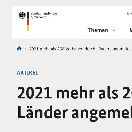
DirektZu:
Navigation
BM
Themen
Aktuelle
2021 mehr als 260 Vorhaben durch Länder angemelde
Sie
Seite:
sind
hier:
ARTIKEL
2021 mehr als 
Länder angeme