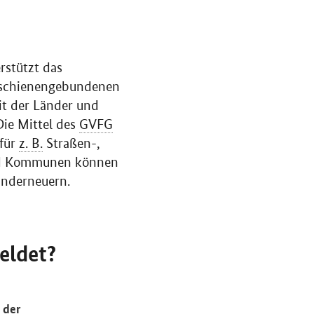
rstützt das
n schienengebundenen
it der Länder und
Die Mittel des
GVFG
für
z. B.
Straßen-,
und Kommunen können
underneuern.
eldet?
 der