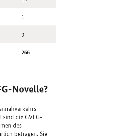
1
0
266
FG
-Novelle?
nennahverkehrs
1 sind die
GVFG
-
ahmen des
lich betragen. Sie