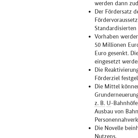
werden dann zude
Der Fördersatz d
Fördervoraussetz
Standardisierten
Vorhaben werden 
50 Millionen Euro
Euro gesenkt. Die
eingesetzt werde
Die Reaktivierun
Förderziel festgel
Die Mittel könn
Grunderneuerung
z. B.
U
-Bahnhöfe,
Ausbau von Bahn
Personennahverke
Die Novelle bein
Nutzens.