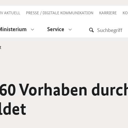
V AKTUELL
PRESSE / DIGITALE KOMMUNIKATION
KARRIERE
KO
Ministerium
Service
t
260 Vorhaben durc
ldet