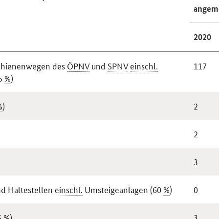
angem
2020
Schienenwegen des
ÖPNV
und
SPNV
einschl.
117
5
%
)
%
)
2
2
3
nd Haltestellen
einschl.
Umsteigeanlagen (60
%
)
0
5
%
)
3