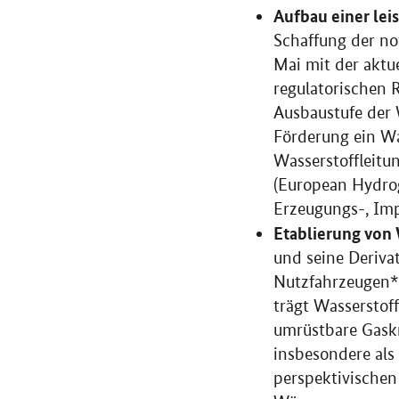
Aufbau einer lei
Schaffung der no
Mai mit der aktu
regulatorischen 
Ausbaustufe der 
Förderung ein Wa
Wasserstoffleit
(European Hydrog
Erzeugungs-, Im
Etablierung von
und seine Deriva
Nutzfahrzeugen* 
trägt Wasserstof
umrüstbare Gaskr
insbesondere als
perspektivischen