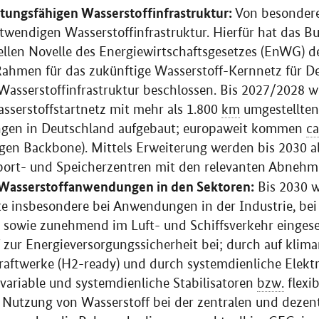
stungsfähigen Wasserstoffinfrastruktur:
Von besondere
twendigen Wasserstoffinfrastruktur. Hierfür hat das 
ellen Novelle des Energiewirtschaftsgesetzes (EnWG) d
Rahmen für das zukünftige Wasserstoff-Kernnetz für De
Wasserstoffinfrastruktur beschlossen. Bis 2027/2028 w
sserstoffstartnetz mit mehr als 1.800
km
umgestellten
ungen in Deutschland aufgebaut; europaweit kommen
ca
en Backbone). Mittels Erweiterung werden bis 2030 a
port- und Speicherzentren mit den relevanten Abnehm
 Wasserstoffanwendungen in den Sektoren:
Bis 2030 w
te insbesondere bei Anwendungen in der Industrie, be
sowie zunehmend im Luft- und Schiffsverkehr eingese
f zur Energieversorgungssicherheit bei; durch auf klim
aftwerke (H2-ready) und durch systemdienliche Elektr
 variable und systemdienliche Stabilisatoren
bzw.
flexib
 Nutzung von Wasserstoff bei der zentralen und dezen