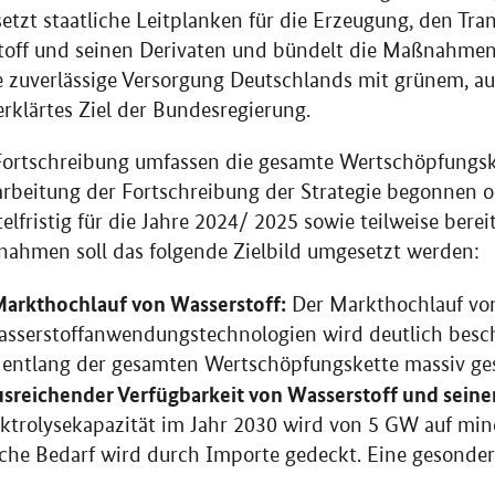
setzt staatliche Leitplanken für die Erzeugung, den Tra
off und seinen Derivaten und bündelt die Maßnahmen
e zuverlässige Versorgung Deutschlands mit grünem, a
erklärtes Ziel der Bundesregierung.
rtschreibung umfassen die gesamte Wertschöpfungske
rarbeitung der Fortschreibung der Strategie begonnen od
elfristig für die Jahre 2024/ 2025 sowie teilweise bereit
nahmen soll das folgende Zielbild umgesetzt werden:
Markthochlauf von Wasserstoff:
Der Markthochlauf von
sserstoffanwendungstechnologien wird deutlich besc
entlang der gesamten Wertschöpfungskette massiv ges
usreichender Verfügbarkeit von Wasserstoff und seiner
ektrolysekapazität im Jahr 2030 wird von 5 GW auf m
liche Bedarf wird durch Importe gedeckt. Eine gesonder