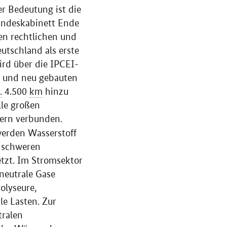
r Bedeutung ist die
Bundeskabinett Ende
en rechtlichen und
utschland als erste
ird über die IPCEI-
 und neu gebauten
.
4.500
km
hinzu
lle großen
ern verbunden.
erden Wasserstoff
i schweren
tzt. Im Stromsektor
aneutrale Gase
olyseure,
le Lasten. Zur
tralen