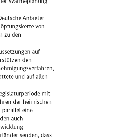
 der Wärmeplanung
eutsche Anbieter
höpfungskette von
in zu den
ussetzungen auf
erstützen den
enehmigungsverfahren,
ttete und auf allen
egislaturperiode mit
ahren der heimischen
parallel eine
erden auch
ntwicklung
erländer senden, dass