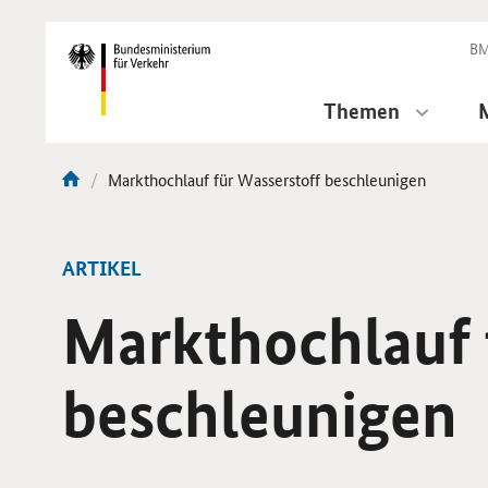
DirektZu:
Navigation
BM
Themen
Aktuelle
Markthochlauf für Wasserstoff beschleunigen
Sie
Seite:
sind
hier:
ARTIKEL
Markthochlauf 
beschleunigen