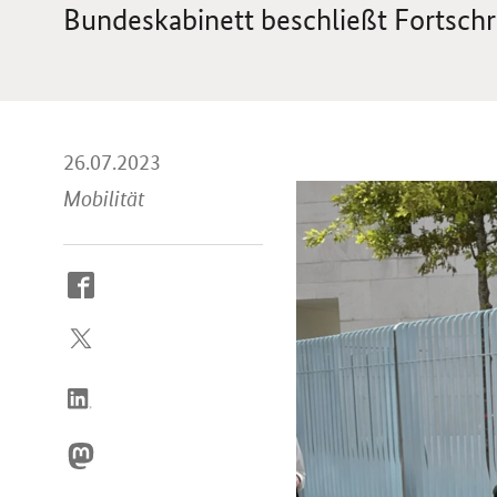
Bundeskabinett beschließt Fortschr
26.07.2023
Mobilität
So
erreichen
Sie
uns
im
Internet