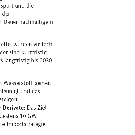
nsport und die
 der
uf Dauer nachhaltigem
tte, wurden vielfach
er sind kurzfristig
s langfristig bis 2030
 Wasserstoff, seinen
hleunigt und das
teigert.
 Derivate:
Das Ziel
indestens 10 GW
te Importstrategie