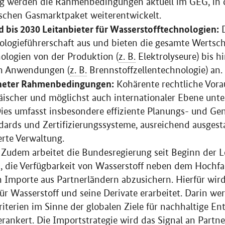
 werden die Rahmenbedingungen aktuell im GEG, in
schen Gasmarktpaket weiterentwickelt.
 bis 2030 Leitanbieter für Wasserstofftechnologien:
D
ologieführerschaft aus und bieten die gesamte Wertsc
ologien von der Produktion (
z. B.
Elektrolyseure) bis h
en Anwendungen (
z. B.
Brennstoffzellentechnologie) an.
gneter Rahmenbedingungen:
Kohärente rechtliche Vora
päischer und möglichst auch internationaler Ebene unt
ies umfasst insbesondere effiziente Planungs- und G
dards und Zertifizierungssysteme, ausreichend ausgesta
rte Verwaltung.
Zudem arbeitet die Bundesregierung seit Beginn der L
 die Verfügbarkeit von Wasserstoff neben dem Hochf
 Importe aus Partnerländern abzusichern. Hierfür wird 
für Wasserstoff und seine Derivate erarbeitet. Darin w
riterien im Sinne der globalen Ziele für nachhaltige E
erankert. Die Importstrategie wird das Signal an Partn