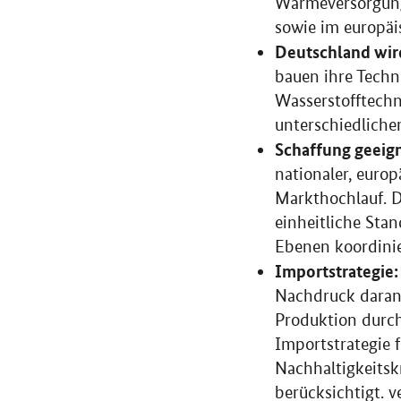
Wärmeversorgung
sowie im europäi
Deutschland wird
bauen ihre Techn
Wasserstofftechn
unterschiedlich
Schaffung geei
nationaler, euro
Markthochlauf. D
einheitliche Stan
Ebenen koordinie
Importstrategie:
Nachdruck daran,
Produktion durch
Importstrategie 
Nachhaltigkeitsk
berücksichtigt. v