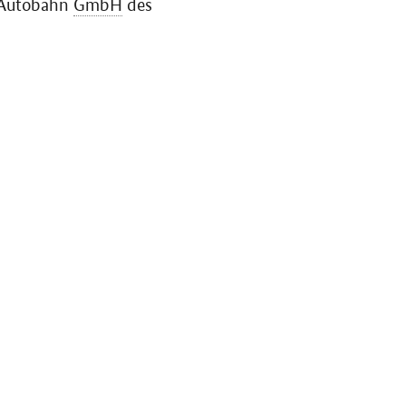
r Autobahn
GmbH
des