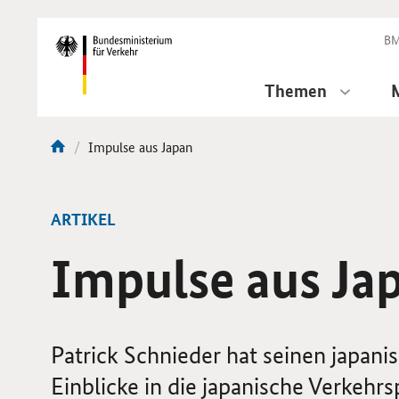
DirektZu:
Navigation
BM
Themen
Aktuelle
Impulse aus Japan
Sie
Seite:
sind
hier:
ARTIKEL
Impulse aus Ja
Patrick Schnieder hat seinen japan
Einblicke in die japanische Verkehrsp