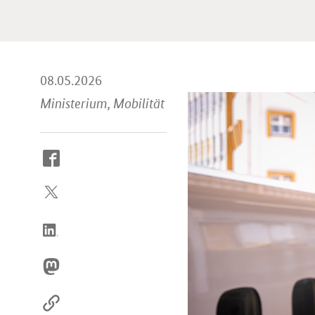
08.05.2026
Ministerium, Mobilität
So
erreichen
Sie
uns
im
Internet