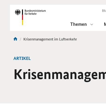
DirektZu:
Navigation
BM
Themen
Aktuelle
Krisenmanagement im Luftverkehr
Sie
Seite:
sind
hier:
ARTIKEL
Krisenmanagem