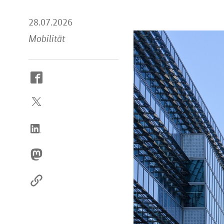
28.07.2026
Mobilität
So
erreichen
Sie
uns
im
Internet