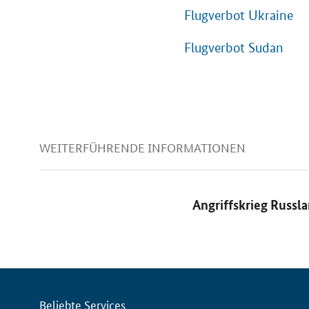
Flugverbot Ukraine
Flugverbot Sudan
WEITERFÜHRENDE INFORMATIONEN
Angriffskrieg Russ
Servicemenü
Beliebte Services