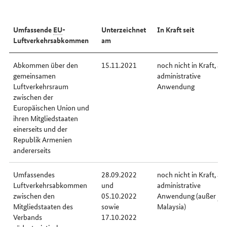
erreichen
Sie
uns
Umfassende
EU
-
Unterzeichnet
In Kraft seit
im
Internet
Luftverkehrsabkommen
am
Abkommen über den
15.11.2021
noch nicht in Kraft, ab
gemeinsamen
administrative
Luftverkehrsraum
Anwendung
zwischen der
Europäischen Union und
ihren Mitgliedstaaten
einerseits und der
Republik Armenien
andererseits
Umfassendes
28.09.2022
noch nicht in Kraft, ab
Luftverkehrsabkommen
und
administrative
zwischen den
05.10.2022
Anwendung (außer
bzg
Mitgliedstaaten des
sowie
Malaysia)
Verbands
17.10.2022