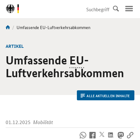
DirektZu:
Navigation
Aktuelle
Umfassende EU-Luftverkehrsabkommen
Sie
Seite:
sind
hier:
ARTIKEL
Umfassende
EU
-
Luftverkehrsabkommen
ALLE AKTUELLEN INHALTE
01.12.2025
Mobilität
So