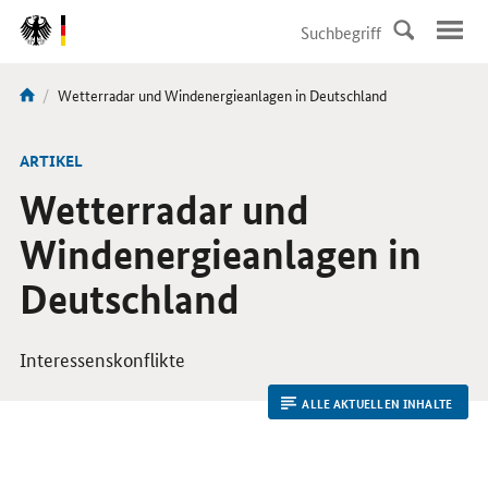
DirektZu:
Navigation
Aktuelle
Wetterradar und Windenergieanlagen in Deutschland
Sie
Seite:
sind
hier:
ARTIKEL
Wetterradar und
Windenergieanlagen in
Deutschland
Interessenskonflikte
ALLE AKTUELLEN INHALTE