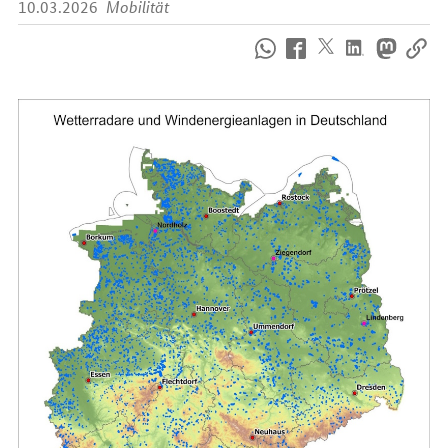
10.03.2026
Mobilität
So
erreichen
Sie
uns
im
Internet