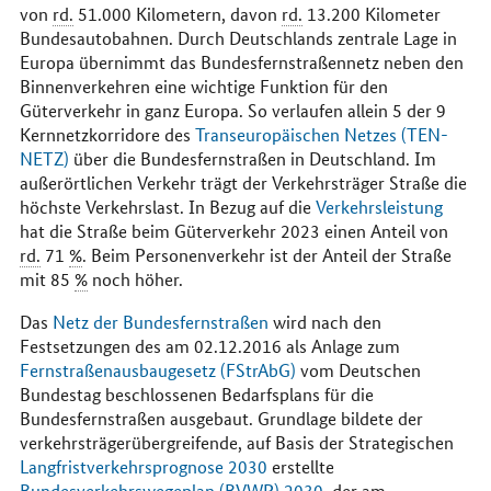
von
rd.
51.000 Kilometern, davon
rd.
13.200 Kilometer
Bundesautobahnen. Durch Deutschlands zentrale Lage in
Europa übernimmt das Bundesfernstraßennetz neben den
Binnenverkehren eine wichtige Funktion für den
Güterverkehr in ganz Europa. So verlaufen allein 5 der 9
Kernnetzkorridore des
Transeuropäischen Netzes (TEN-
NETZ)
über die Bundesfernstraßen in Deutschland. Im
außerörtlichen Verkehr trägt der Verkehrsträger Straße die
höchste Verkehrslast. In Bezug auf die
Verkehrsleistung
hat die Straße beim Güterverkehr 2023 einen Anteil von
rd.
71
%
. Beim Personenverkehr ist der Anteil der Straße
mit 85
%
noch höher.
Das
Netz der Bundesfernstraßen
wird nach den
Festsetzungen des am 02.12.2016 als Anlage zum
Fernstraßenausbaugesetz (FStrAbG)
vom Deutschen
Bundestag beschlossenen Bedarfsplans für die
Bundesfernstraßen ausgebaut. Grundlage bildete der
verkehrsträgerübergreifende, auf Basis der Strategischen
Langfristverkehrsprognose 2030
erstellte
Bundesverkehrswegeplan (BVWP) 2030
, der am