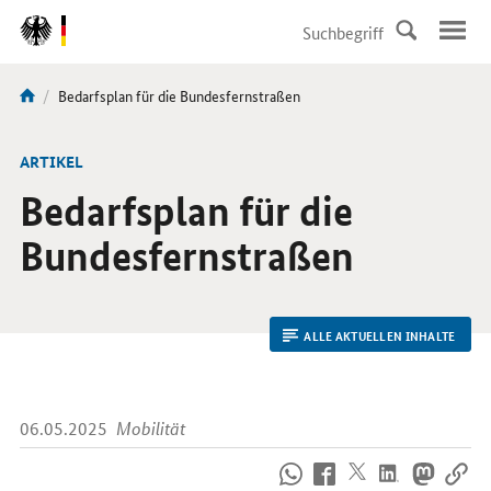
DirektZu:
Navigation
Aktuelle
Bedarfsplan für die Bundesfernstraßen
Sie
Seite:
sind
hier:
ARTIKEL
Bedarfsplan für die
Bundesfernstraßen
ALLE AKTUELLEN INHALTE
06.05.2025
Mobilität
So