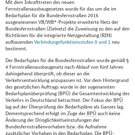
Mit dem Inkrafttreten des neuen
Fernstraßenausbaugesetzes wurde für das um die im
Bedarfsplan für die Bundesfernstraßen 2016
ausgewiesenen VB/WB*-Projekte erweiterte Netz der
Bundesfernstraßen (Zielnetz) die Zuweisung zu den auf den
Richtlinien für die integrierte Netzgestaltung (RIN)
aufbauenden
Verbindungsfunktionsstufen 0 und 1
neu
bestimmt.
Der Bedarfsplan für die Bundesfernstraßen wurde gemäß
§
4 Fernstraßenausbaugesetz nach Ablauf von fünf Jahren
dahingehend überprüft, ob dieser an die
Verkehrsentwicklung anzupassen ist. Vor dem Hintergrund
des gesetzlichen Auftrags wurde in der sogenannten
Bedarfsplanüberprüfung (BPÜ) die Gesamtentwicklung des
Verkehrs in Deutschland betrachtet. Der Fokus der
BPÜ
lag auf der Überprüfung der Bedarfspläne als Ganzes lag.
Dementsprechend erfolgt im Zuge der
BPÜ
auch keine
Änderung der Dringlichkeitseinstufungen der
Bundesfernstraßenvorhaben
bzw.
die Aufnahme
zusätzlicher Vorhaben in den Bedarfsplan. Die
BPÜ
-