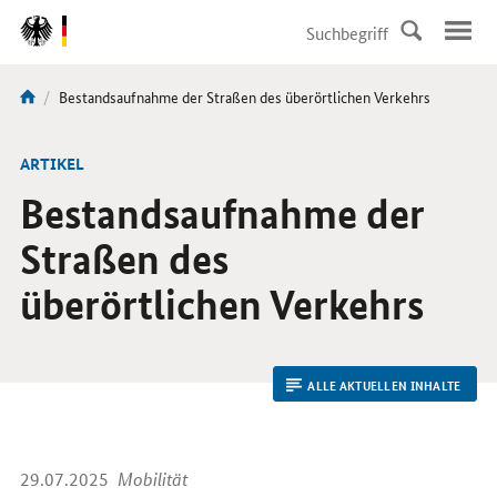
DirektZu:
Navigation
Aktuelle
Bestandsaufnahme der Straßen des überörtlichen Verkehrs
Sie
Seite:
sind
hier:
ARTIKEL
Bestandsaufnahme der
Straßen des
überörtlichen Verkehrs
ALLE AKTUELLEN INHALTE
29.07.2025
Mobilität