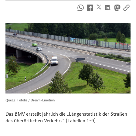
So
erreichen
Sie
uns
im
Internet
Quelle: Fotolia / Dream-Emotion
Das
BMV
erstellt jährlich die „Längenstatistik der Straßen
des überörtlichen Verkehrs“ (Tabellen 1-9).