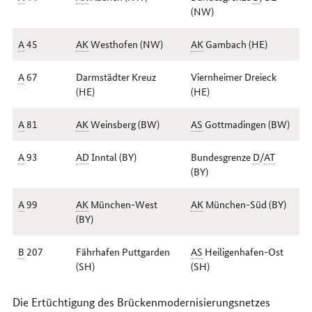
(
NW
)
A
45
AK
Westhofen (
NW
)
AK
Gambach (
HE
)
A
67
Darmstädter Kreuz
Viernheimer Dreieck
(
HE
)
(
HE
)
A
81
AK
Weinsberg (
BW
)
AS
Gottmadingen (
BW
)
A
93
AD
Inntal (
BY
)
Bundesgrenze
D
/
AT
(
BY
)
A
99
AK
München-West
AK
München-Süd (
BY
)
(
BY
)
B
207
Fährhafen Puttgarden
AS
Heiligenhafen-Ost
(
SH
)
(
SH
)
Die Ertüchtigung des Brückenmodernisierungsnetzes