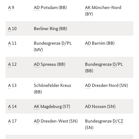
A
9
AD
Potsdam (
BB
)
AK
München-Nord
(
BY
)
A
10
Berliner Ring (
BB
)
A
11
Bundesgrenze
D
/
PL
AD
Barnim (
BB
)
(
MV
)
A
12
AD
Spreeau (
BB
)
Bundesgrenze
D
/
PL
(
BB
)
A
13
Schönefelder Kreuz
AD
Dresden Nord (
SN
)
(
BB
)
A
14
AK
Magdeburg (
ST
)
AD Nossen (
SN
)
A
17
AD
Dresden-West (
SN
)
Bundesgrenze
D
/
CZ
(
SN
)