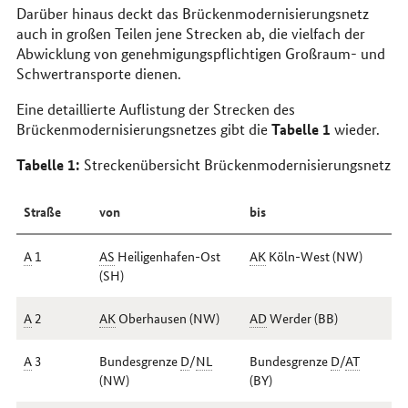
Darüber hinaus deckt das Brückenmodernisierungsnetz
auch in großen Teilen jene Strecken ab, die vielfach der
Abwicklung von genehmigungspflichtigen Großraum- und
Schwertransporte dienen.
Eine detaillierte Auflistung der Strecken des
Tabelle 1
Brückenmodernisierungsnetzes gibt die
wieder.
Tabelle 1:
Streckenübersicht Brückenmodernisierungsnetz
Straße
von
bis
A
1
AS
Heiligenhafen-Ost
AK
Köln-West (
NW
)
(
SH
)
A
2
AK
Oberhausen (
NW
)
AD
Werder (
BB
)
A
3
Bundesgrenze
D
/
NL
Bundesgrenze
D
/
AT
(
NW
)
(
BY
)