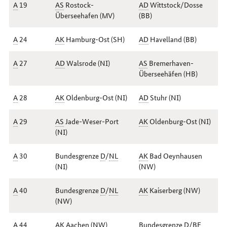
A
19
AS
Rostock-
AD
Wittstock/Dosse
Überseehafen (
MV
)
(
BB
)
A
24
AK
Hamburg-Ost (
SH
)
AD
Havelland (
BB
)
A
27
AD
Walsrode (
NI
)
AS
Bremerhaven-
Überseehäfen (
HB
)
A
28
AK
Oldenburg-Ost (
NI
)
AD
Stuhr (
NI
)
A
29
AS
Jade-Weser-Port
AK
Oldenburg-Ost (
NI
)
(
NI
)
A
30
Bundesgrenze
D
/
NL
AK
Bad Oeynhausen
(
NI
)
(
NW
)
A
40
Bundesgrenze
D
/
NL
AK
Kaiserberg (
NW
)
(
NW
)
A
44
AK
Aachen (
NW
)
Bundesgrenze
D
/
BE