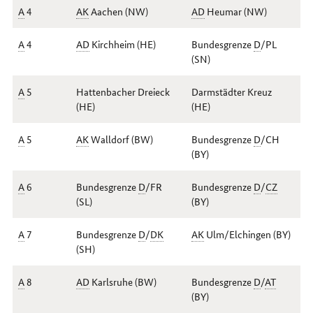
A
4
AK
Aachen (
NW
)
AD
Heumar (
NW
)
A
4
AD
Kirchheim (
HE
)
Bundesgrenze
D
/
PL
(
SN
)
A
5
Hattenbacher Dreieck
Darmstädter Kreuz
(
HE
)
(
HE
)
A
5
AK
Walldorf (
BW
)
Bundesgrenze
D
/
CH
(
BY
)
A
6
Bundesgrenze
D
/
FR
Bundesgrenze
D
/
CZ
(
SL
)
(
BY
)
A
7
Bundesgrenze
D
/
DK
AK
Ulm/Elchingen (
BY
)
(
SH
)
A
8
AD
Karlsruhe (
BW
)
Bundesgrenze
D
/
AT
(
BY
)