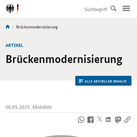
DirektZu:
Navigation
Aktuelle
Brückenmodernisierung
Sie
Seite:
sind
hier:
ARTIKEL
Brückenmodernisierung
ALLE AKTUELLEN INHALTE
06.05.2025
Mobilität
So
erreichen
Sie
uns