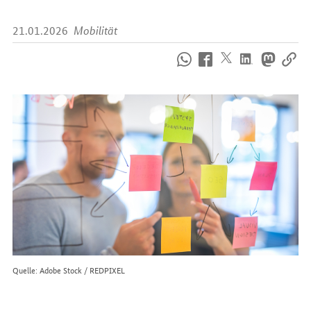
21.01.2026
Mobilität
So
erreichen
Sie
uns
im
Internet
Quelle: Adobe Stock / REDPIXEL