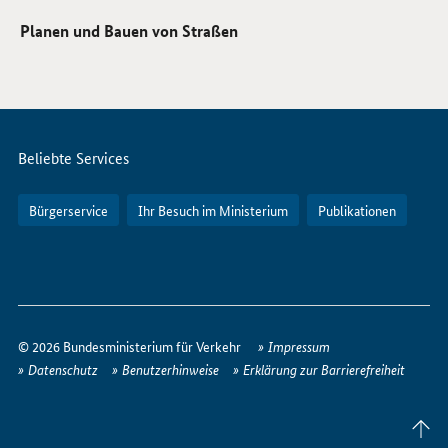
Planen und Bauen von Straßen
Servicemenü
Beliebte Services
Bürgerservice
Ihr Besuch im Ministerium
Publikationen
So
erreichen
© 2026 Bundesministerium für Verkehr
Impressum
Sie
Datenschutz
Benutzerhinweise
Erklärung zur Barrierefreiheit
uns
im
Seite
Internet