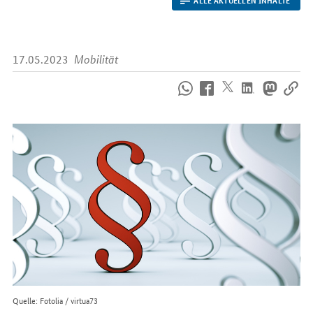
17.05.2023
Mobilität
So
erreichen
Sie
uns
im
Internet
Quelle: Fotolia / virtua73