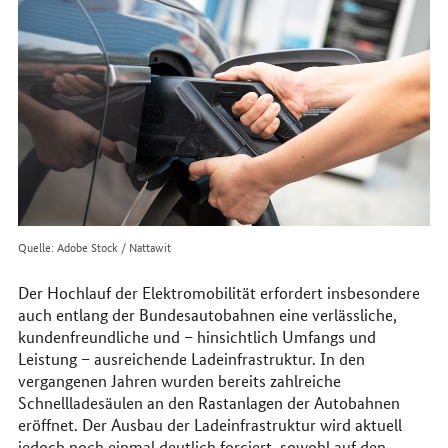
im
Internet
Quelle: Adobe Stock / Nattawit
Der Hochlauf der Elektromobilität erfordert insbesondere
auch entlang der Bundesautobahnen eine verlässliche,
kundenfreundliche und – hinsichtlich Umfangs und
Leistung – ausreichende Ladeinfrastruktur. In den
vergangenen Jahren wurden bereits zahlreiche
Schnellladesäulen an den Rastanlagen der Autobahnen
eröffnet. Der Ausbau der Ladeinfrastruktur wird aktuell
jedoch noch einmal deutlich forciert, sowohl auf den