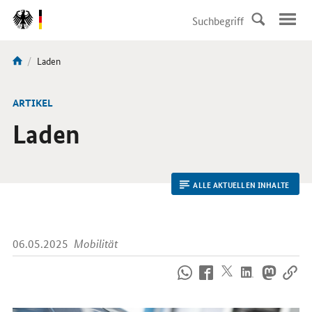
DirektZu:
Navigation
Aktuelle
Laden
Sie
Seite:
sind
hier:
ARTIKEL
Laden
ALLE AKTUELLEN INHALTE
06.05.2025
Mobilität
So
erreichen
Sie
uns