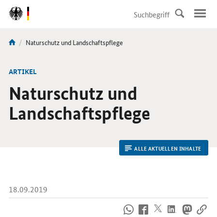
DirektZu:
Navigation
Aktuelle
Naturschutz und Landschaftspflege
Sie
Seite:
sind
hier:
ARTIKEL
Naturschutz und
Landschaftspflege
ALLE AKTUELLEN INHALTE
18.09.2019
So