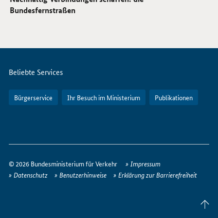
Bundesfernstraßen
Servicemenü
Beliebte Services
Bürgerservice
Ihr Besuch im Ministerium
Publikationen
So
erreichen
© 2026 Bundesministerium für Verkehr
Impressum
Sie
Datenschutz
Benutzerhinweise
Erklärung zur Barrierefreiheit
uns
im
Seite
Internet