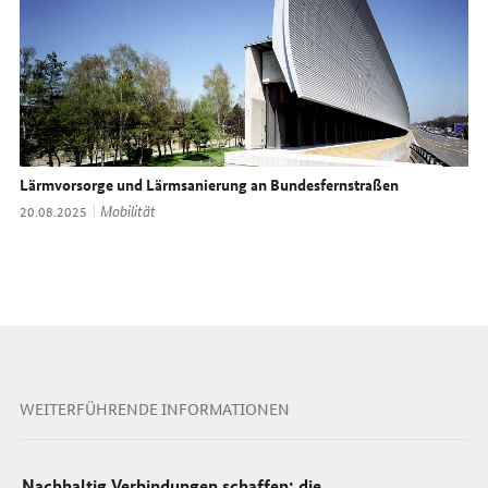
Lärmvorsorge und Lärmsanierung an Bundesfernstraßen
Thema:
Mobilität
Datum:
20.08.2025
WEITERFÜHRENDE INFORMATIONEN
Nachhaltig Verbindungen schaffen: die