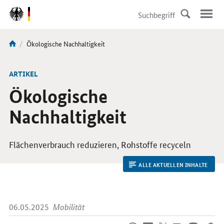
DirektZu:
Navigation
Aktuelle
Ökologische Nachhaltigkeit
Sie
Seite:
sind
hier:
ARTIKEL
Ökologische
Nachhaltigkeit
Flächenverbrauch reduzieren, Rohstoffe recyceln
ALLE AKTUELLEN INHALTE
06.05.2025
Mobilität