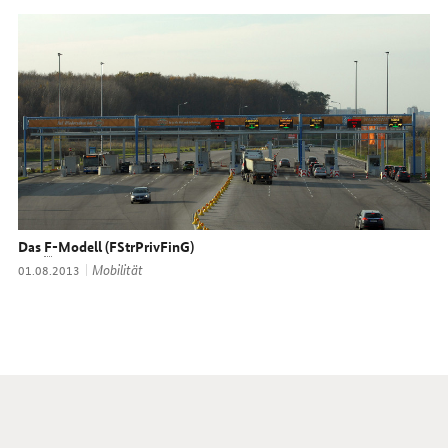
Das
F
-Modell (FStrPrivFinG)
Thema:
Mobilität
Datum:
01.08.2013