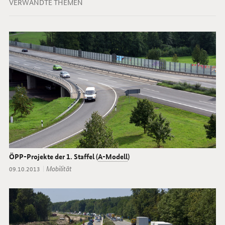
VERWANDTE THEMEN
ÖPP-Projekte der 1. Staffel (
A-Modell
)
Thema:
Mobilität
Datum:
09.10.2013