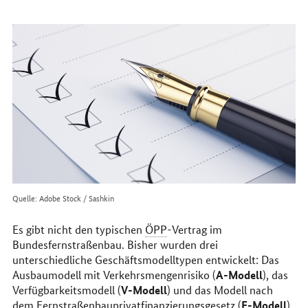
erreichen
Sie
uns
im
Internet
Quelle: Adobe Stock / Sashkin
Es gibt nicht den typischen
ÖPP
-Vertrag im
Bundesfernstraßenbau. Bisher wurden drei
unterschiedliche Geschäftsmodelltypen entwickelt: Das
A-Modell
Ausbaumodell mit Verkehrsmengenrisiko (
), das
V-Modell
Verfügbarkeitsmodell (
) und das Modell nach
F-Modell
dem Fernstraßenbauprivatfinanzierungsgesetz (
).