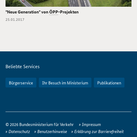
"Neue Generation" von
ÖPP
-Projekten
Datum:
25.01.2017
Servicemenü
Beliebte Services
Bürgerservice
Ihr Besuch im Ministerium
Publikationen
So
erreichen
© 2026 Bundesministerium für Verkehr
Impressum
Sie
Datenschutz
Benutzerhinweise
Erklärung zur Barrierefreiheit
uns