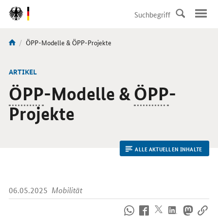
DirektZu:
Navigation
Aktuelle
ÖPP-Modelle & ÖPP-Projekte
Sie
Seite:
sind
hier:
ARTIKEL
ÖPP
-Modelle &
ÖPP
-
Projekte
ALLE AKTUELLEN INHALTE
06.05.2025
Mobilität
So