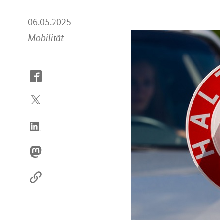
06.05.2025
Mobilität
So
erreichen
Sie
uns
im
Internet