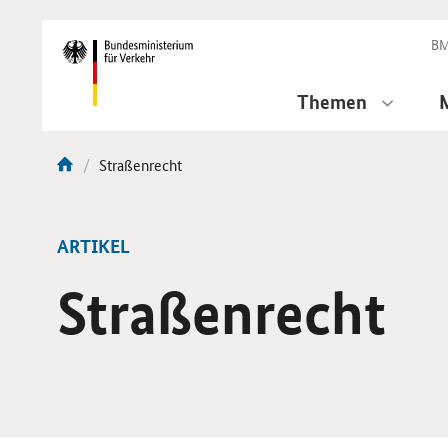
DirektZu:
Navigation
BM
Themen
Aktuelle
Straßenrecht
Sie
Seite:
sind
hier:
ARTIKEL
Straßenrecht