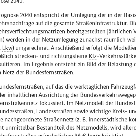
ose 2040.
rognose 2040 entspricht der Umlegung der in der Bas
ehrsnachfrage auf die gesamte Straßeninfrastruktur. Di
ehrsverflechtungsmatrizen bereitgestellten jährliche
) werden in der Netzumlegung zunächst räumlich weite
,
Lkw
) umgerechnet. Anschließend erfolgt die Modelli
eßlich strecken- und richtungsfeine
Kfz
-Verkehrsstärk
ultieren. Im Ergebnis entsteht ein Bild der Belastung 
m Netz der Bundesfernstraßen.
undesfernstraßen, auf das die werktäglichen Fahrzeug
der inhaltlichen Ausrichtung der Bundesverkehrswegep
ernstraßennetz fokussiert. Im Netzmodell der Bundesf
ndesstraßen, Landesstraßen sowie wichtige Kreis- u
re nachgeordnete Straßennetz (
z. B.
innerstädtische k
ht unmittelbar Bestandteil des Netzmodells, wird allerd
esfernstraßen erforderlichen Maß berücksichtigt.