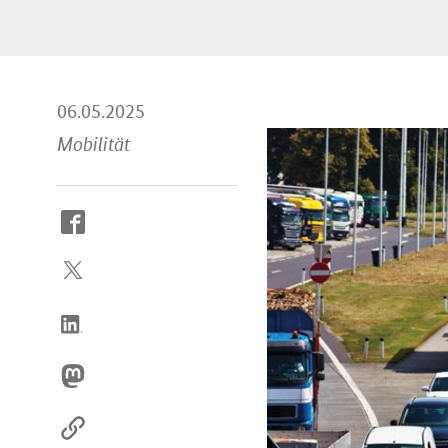
06.05.2025
Mobilität
So
erreichen
Sie
uns
im
Internet