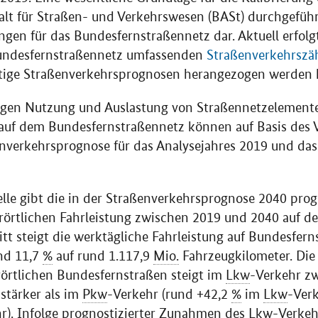
alt für Straßen- und Verkehrswesen (BASt) durchgefüh
gen für das Bundesfernstraßennetz dar. Aktuell erfol
Bundesfernstraßennetz umfassenden
Straßenverkehrszä
ftige Straßenverkehrsprognosen herangezogen werden
igen Nutzung und Auslastung von Straßennetzelement
auf dem Bundesfernstraßennetz können auf Basis des V
enverkehrsprognose für das Analysejahres 2019 und da
lle gibt die in der Straßenverkehrsprognose 2040 prog
rörtlichen Fahrleistung zwischen 2019 und 2040 auf d
tt steigt die werktägliche Fahrleistung auf Bundesfer
nd 11,7
%
auf rund 1.117,9
Mio.
Fahrzeugkilometer. Die
rörtlichen Bundesfernstraßen steigt im
Lkw
-Verkehr z
stärker als im
Pkw
-Verkehr (rund +42,2
%
im
Lkw
-Ver
r). Infolge prognostizierter Zunahmen des
Lkw
-Verkeh