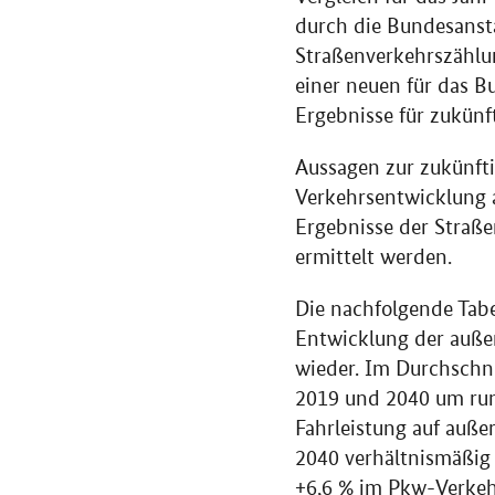
durch die Bundesanst
Straßenverkehrszählun
einer neuen für das 
Ergebnisse für zukün
Aussagen zur zukünft
Verkehrsentwicklung 
Ergebnisse der Straß
ermittelt werden.
Die nachfolgende Tabe
Entwicklung der auße
wieder. Im Durchschni
2019 und 2040 um ru
Fahrleistung auf auße
2040 verhältnismäßig 
+6,6
%
im
Pkw
-Verkeh