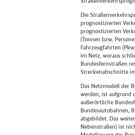
Straßenverkehrsprogn
Die Straßenverkehrsp
prognostizierten Verk
prognostizierten Verk
(Tonnen
bzw.
Personen
Fahrzeugfahrten (
Pkw
im Netz, woraus schli
Bundesfernstraßen res
Streckenabschnitte i
Das Netzmodell der B
werden, ist aufgrund 
außerörtliche Bundesf
Bundesautobahnen, Bu
abgebildet. Das weite
Nebenstraßen) ist nic
Modellierung der Bund