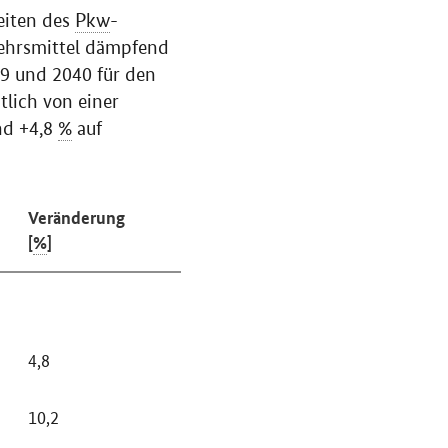
eiten des
Pkw
-
kehrsmittel dämpfend
9 und 2040 für den
lich von einer
nd +4,8
%
auf
Veränderung
[
%
]
4,8
10,2