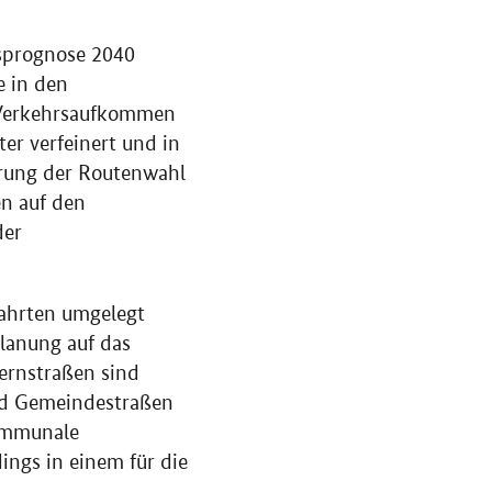
isprognose 2040
e in den
n Verkehrsaufkommen
r verfeinert und in
erung der Routenwahl
en auf den
der
fahrten umgelegt
lanung auf das
ernstraßen sind
nd Gemeindestraßen
ommunale
ings in einem für die