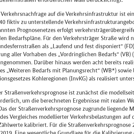
Verkehrsnachfrage auf die Verkehrsinfrastruktur ist ei
40 fiktiv zu unterstellende Verkehrsinfrastrukturangebo
nnten Prognosenetzes erfolgt verkehrsträgerübergreife
en Bedarfspläne. Für den Verkehrsträger Straße wird 
undesfernstraßen als „Laufend und fest disponiert“ (FD
rung aller Vorhaben des „Vordringlichen Bedarfs“ (VB) 
angenommen. Darüber hinaus werden acht bereits reali
des „Weiteren Bedarfs mit Planungsrecht“ (WB*) sowie
onsgesetzes Kohleregionen (InvKG) als realisiert unters
ner Straßenverkehrsprognose ist zunächst die modellsei
rderlich, um die berechneten Ergebnisse mit realen We
 Das der Straßenverkehrsprognose zugrunde liegende M
des Vergleiches modellierter Verkehrsbelastungen auf
ählwerte kalibriert. Für die Straßenverkehrsprognose 2
 2019. Eine wesentliche Grundlage für die Kalibrierung 