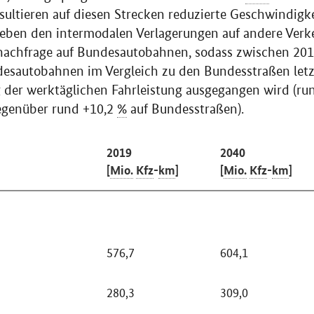
ultieren auf diesen Strecken reduzierte Geschwindigk
 neben den intermodalen Verlagerungen auf andere Ver
nachfrage auf Bundesautobahnen, sodass zwischen 201
desautobahnen im Vergleich zu den Bundesstraßen letzt
 der werktäglichen Fahrleistung ausgegangen wird (ru
genüber rund +10,2
%
auf Bundesstraßen).
2019
2040
[
Mio.
Kfz
-
km
]
[
Mio.
Kfz
-
km
]
576,7
604,1
280,3
309,0