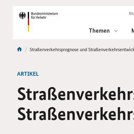
DirektZu:
Navigation
BM
Themen
Aktuelle
Straßenverkehrsprognose und Straßenverkehrsentwic
Sie
Seite:
sind
hier:
ARTIKEL
Straßenverkehr
Straßenverkehr