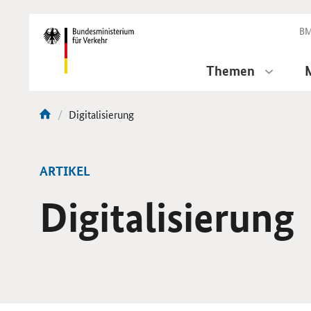
DirektZu:
Navigation
BM
Themen
Aktuelle
Digitalisierung
Sie
Seite:
sind
hier:
ARTIKEL
Digitalisierung