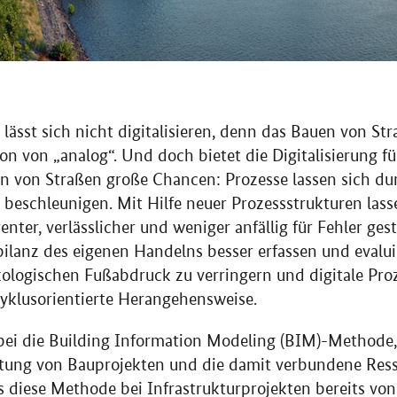
lässt sich nicht digitalisieren, denn das Bauen von Str
on von „analog“. Und doch bietet die Digitalisierung f
n von Straßen große Chancen: Prozesse lassen sich dur
 beschleunigen. Mit Hilfe neuer Prozessstrukturen las
ter, verlässlicher und weniger anfällig für Fehler gest
bilanz des eigenen Handelns besser erfassen und evalui
ologischen Fußabdruck zu verringern und digitale Proz
zyklusorientierte Herangehensweise.
bei die
Building Information Modeling
(BIM)-Methode, 
htung von Bauprojekten und die damit verbundene Re
dass diese Methode bei Infrastrukturprojekten bereits vo