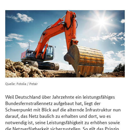
erreichen
Sie
uns
im
Internet
Quelle: Fotolia / Petair
Weil Deutschland über Jahrzehnte ein leistungsfähiges
Bundesfernstraßennetz aufgebaut hat, liegt der
Schwerpunkt mit Blick auf die alternde Infrastruktur nun
darauf, das Netz baulich zu erhalten und dort, wo es
notwendig ist, seine Leistungsfähigkeit zu erhöhen sowie
die Netzverfügbarkeit sicherzustellen. So gilt das Prinzip