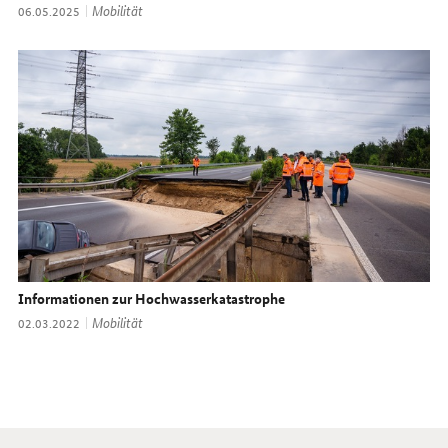
Thema:
Mobilität
Datum:
06.05.2025
Informationen zur Hochwasserkatastrophe
Thema:
Mobilität
Datum:
02.03.2022