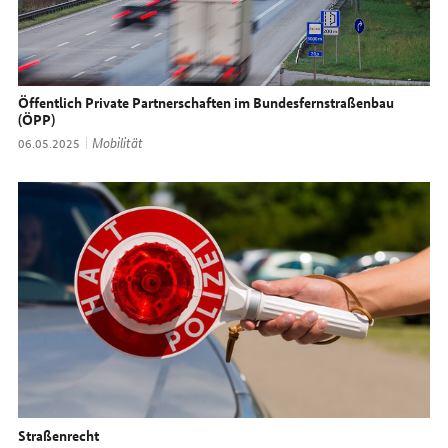
Öffentlich Private Partnerschaften im Bundesfernstraßenbau
(ÖPP)
Thema:
Mobilität
Datum:
06.05.2025
Straßenrecht