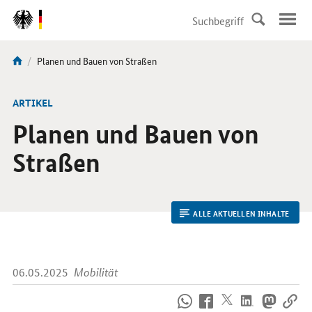
DirektZu:
Navigation
Aktuelle
Planen und Bauen von Straßen
Sie
Seite:
sind
hier:
ARTIKEL
Planen und Bauen von
Straßen
ALLE AKTUELLEN INHALTE
06.05.2025
Mobilität
So