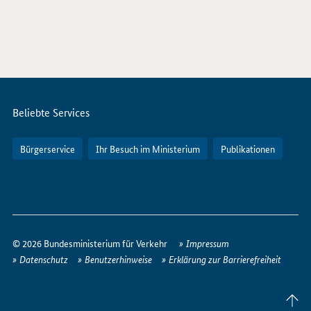
Servicemenü
Beliebte Services
Bürgerservice
Ihr Besuch im Ministerium
Publikationen
So
erreichen
© 2026 Bundesministerium für Verkehr
Impressum
Sie
Datenschutz
Benutzerhinweise
Erklärung zur Barrierefreiheit
uns
im
Seite
Internet