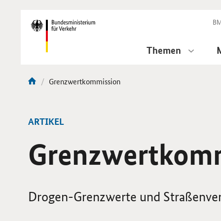
DirektZu:
Navigation
BM
Themen
Aktuelle
Grenzwertkommission
Sie
Seite:
sind
hier:
ARTIKEL
Grenzwertkomm
Drogen-Grenzwerte und Straßenve