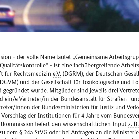
ion - der volle Name lautet „Gemeinsame Arbeitsgrup
ualitätskontrolle“ - ist eine fachübergreifende Arbeit
ft für Rechtsmedizin
e.V.
(DGRM), der Deutschen Gesell
DGVM) und der Gesellschaft für Toxikologische und F
 gegründet wurde. Mitglieder sind jeweils drei Vertret
d ein/e Vertreter/in der Bundesanstalt für Straßen- un
rtreter/innen der Bundesministerien für Justiz und Verk
 Vorschlag der Institutionen für 4 Jahre vom Bundesv
tkommission liefert den wissenschaftlichen Input
z. B.
 zu dem
§
24a
StVG
oder bei Anfragen an die Ministeri