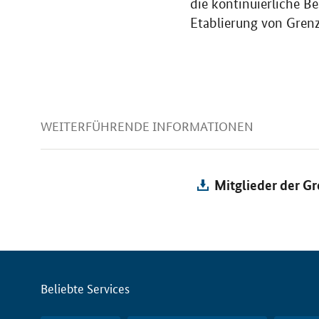
die kontinuierliche B
Etablierung von Gren
WEITERFÜHRENDE INFORMATIONEN
Mitglieder der 
Servicemenü
Beliebte Services