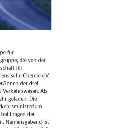
pe für
sgruppe, die von der
schaft für
orensische Chemie
e.V.
er/innen der drei
d Verkehrswesen. Als
ehr geladen. Die
erkehrsministerium
bei Fragen der
en. Namensgebend ist