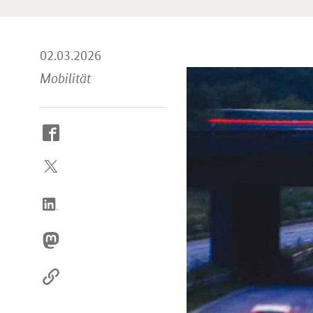
02.03.2026
Mobilität
So
erreichen
Sie
uns
im
Internet