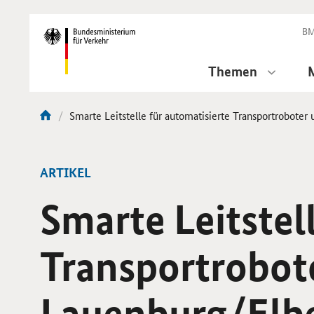
DirektZu:
Navigation
BM
Themen
Aktuelle
Smarte Leitstelle für automatisierte Transportrobote
Sie
Seite:
sind
hier:
ARTIKEL
Smarte Leitstel
Transportrobote
Lauenburg/Elb