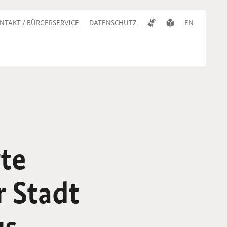
NTAKT / BÜRGERSERVICE
DATENSCHUTZ
EN
rte
r Stadt
us