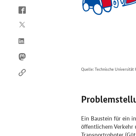
So
erreichen
Sie
uns
im
Internet
Quelle: Technische Universitä
Problemstell
Ein Baustein für ein 
öffentlichem Verkehr 
Transportroboter (Güt