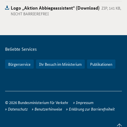
Logo „Aktion Abbiegeassistent“ (Download)
ZIP, 141 KB,
NICHT BARRIEREFREI
Servicemenü
Beliebte Services
Bürgerservice
Ihr Besuch im Ministerium
Publikationen
So
erreichen
© 2026 Bundesministerium für Verkehr
Impressum
Sie
Datenschutz
Benutzerhinweise
Erklärung zur Barrierefreiheit
uns
im
Seite
Internet