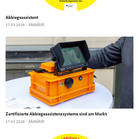
Abbiegeassistent
Thema:
Mobilität
Datum:
27.03.2026
Zertifizierte Abbiegeassistenzsysteme sind am Markt
Thema:
Mobilität
Datum:
27.03.2026