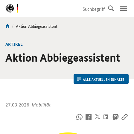
DirektZu:
Navigation
Aktuelle
Aktion Abbiegeassistent
Sie
Seite:
sind
hier:
ARTIKEL
Aktion Abbiegeassistent
ALLE AKTUELLEN INHALTE
27.03.2026
Mobilität
So
erreichen
Sie
uns