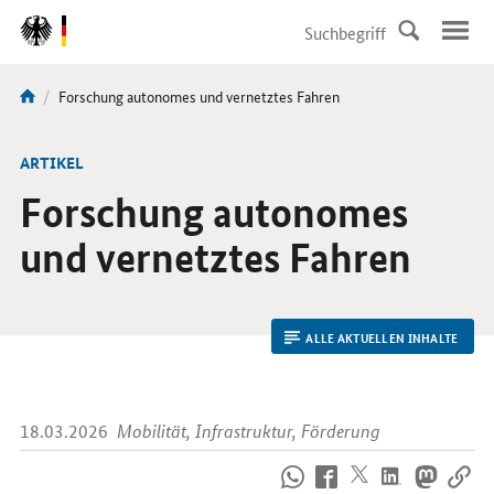
DirektZu:
Navigation
Aktuelle
Forschung autonomes und vernetztes Fahren
Sie
Seite:
sind
hier:
ARTIKEL
Forschung autonomes
und vernetztes Fahren
ALLE AKTUELLEN INHALTE
18.03.2026
Mobilität, Infrastruktur, Förderung
So