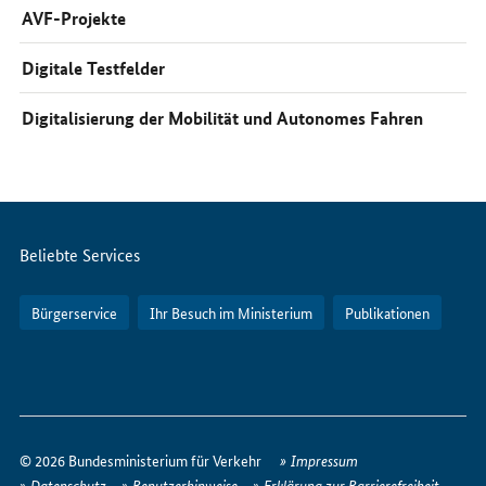
AVF-Projekte
Digitale Testfelder
Digitalisierung der Mobilität und Autonomes Fahren
Servicemenü
Beliebte Services
Bürgerservice
Ihr Besuch im Ministerium
Publikationen
So
erreichen
© 2026 Bundesministerium für Verkehr
Impressum
Sie
Datenschutz
Benutzerhinweise
Erklärung zur Barrierefreiheit