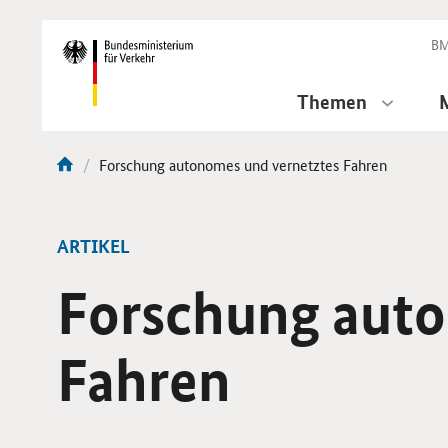
DirektZu:
Navigation
BM
Themen
Aktuelle
Forschung autonomes und vernetztes Fahren
Sie
Seite:
sind
hier:
ARTIKEL
Forschung auto
Fahren