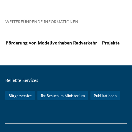
WEITERFÜHRENDE INFORMATIONEN
Förderung von Modellvorhaben Radverkehr – Projekte
Servicemenü
Beliebte Services
Bürgerservice
Ihr Besuch im Ministerium
Publikationen
So