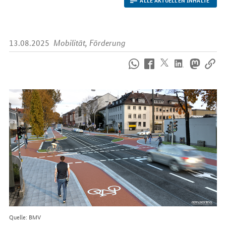
13.08.2025
Mobilität, Förderung
So
erreichen
Sie
uns
im
Internet
Quelle: BMV