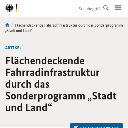
DirektZu:
Navigation
Aktuelle
Flächendeckende Fahrradinfrastruktur durch das Sonderprogramm
Sie
Seite:
„Stadt und Land“
sind
hier:
ARTIKEL
Flächendeckende
Fahrradinfrastruktur
durch das
Sonderprogramm „Stadt
und Land“
ALLE AKTUELLEN INHALTE