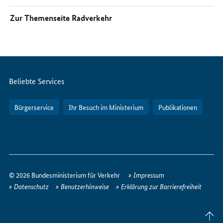
Zur Themenseite Radverkehr
Servicemenü
Beliebte Services
Bürgerservice
Ihr Besuch im Ministerium
Publikationen
So
erreichen
© 2026 Bundesministerium für Verkehr
Impressum
Sie
Datenschutz
Benutzerhinweise
Erklärung zur Barrierefreiheit
uns
im
Seite
Internet