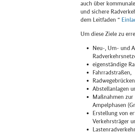
auch über kommunale 
und sichere Radverkeh
dem Leitfaden “
Einla
Um diese Ziele zu e
Neu-, Um- und Au
Radverkehrsnetz
eigenständige R
Fahrradstraßen,
Radwegebrücken 
Abstellanlagen u
Maßnahmen zur O
Ampelphasen (Gr
Erstellung von e
Verkehrsträger u
Lastenradverkeh