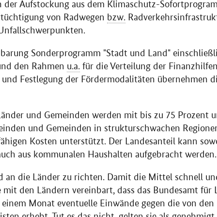
 der Aufstockung aus dem Klimaschutz-Sofortprogra
rtüchtigung von Radwegen
bzw.
Radverkehrsinfrastruk
Unfallschwerpunkten.
nbarung Sonderprogramm "Stadt und Land" einschließli
e und den Rahmen
u.a.
für die Verteilung der Finanzhilfe
g und Festlegung der Fördermodalitäten übernehmen di
nder und Gemeinden werden mit bis zu 75 Prozent un
inden und Gemeinden in strukturschwachen Regionen
fähigen Kosten unterstützt. Der Landesanteil kann sow
auch aus kommunalen Haushalten aufgebracht werden.
d an die Länder zu richten. Damit die Mittel schnell u
 mit den Ländern vereinbart, dass das Bundesamt für L
 einem Monat eventuelle Einwände gegen die von den
isten erhebt. Tut es das nicht, gelten sie als genehmig