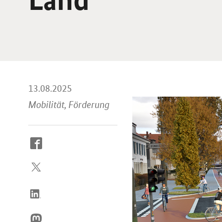
13.08.2025
Mobilität, Förderung
So
erreichen
Sie
uns
im
Internet