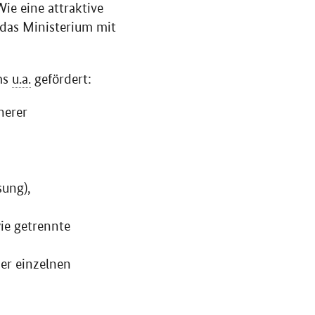
e eine attraktive
 das Ministerium mit
ms
u.a.
gefördert:
herer
ung),
ie getrennte
er einzelnen