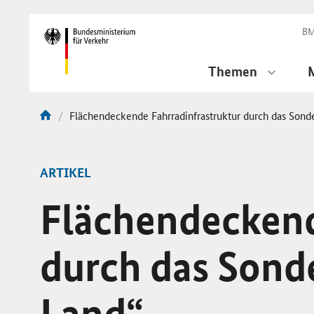
DirektZu:
Navigation
BM
Themen
Aktuelle
Flächendeckende Fahrradinfrastruktur durch das Son
Sie
Seite:
sind
hier:
ARTIKEL
Flächendeckend
durch das Sond
Land“