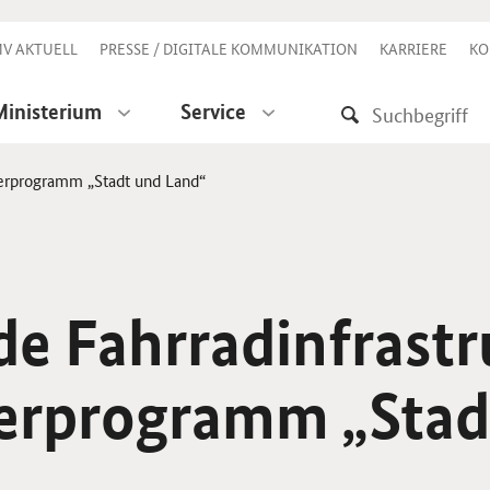
V AKTUELL
PRESSE / DIGITALE KOMMUNIKATION
KARRIERE
KO
Ministerium
Service
derprogramm „Stadt und Land“
e Fahrradinfrastr
erprogramm „Stad