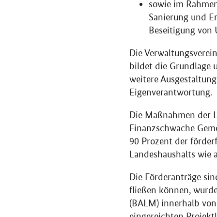
sowie im Rahmen
Sanierung und E
Beseitigung von 
Die Verwaltungsverei
bildet die Grundlag
weitere Ausgestaltun
Eigenverantwortung.
Die Maßnahmen der Lä
Finanzschwache Geme
90 Prozent der förder
Landeshaushalts wie 
Die Förderanträge sin
fließen können, wurde
(BALM) innerhalb von
eingereichten Projektl