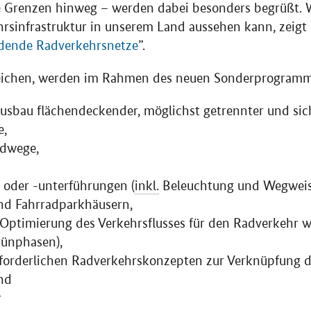
Grenzen hinweg – werden dabei besonders begrüßt. Wi
rsinfrastruktur in unserem Land aussehen kann, zeigt
dende Radverkehrsnetze
”.
rreichen, werden im Rahmen des neuen Sonderprogram
sbau flächendeckender, möglichst getrennter und sic
e,
adwege,
oder -unterführungen (
inkl.
Beleuchtung und Wegweis
nd Fahrradparkhäusern,
ptimierung des Verkehrsﬂusses für den Radverkehr w
ünphasen),
rforderlichen Radverkehrskonzepten zur Verknüpfung d
nd
r