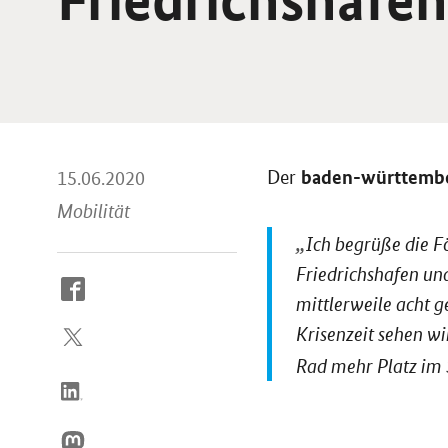
baden-württembe
Der
15.06.2020
Mobilität
Ich begrüße die F
Friedrichshafen un
So
mittlerweile acht g
erreichen
Sie
Krisenzeit sehen wi
uns
Rad mehr Platz im
im
Internet