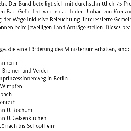
n. Der Bund beteiligt sich mit durchschnittlich 75 P
den Bau. Gefördert werden auch der Umbau von Kreuzu
g der Wege inklusive Beleuchtung. Interessierte Geme
nen beim jeweiligen Land Anträge stellen. Dieses bea
e, die eine Förderung des Ministerium erhalten, sind:
annheim
n Bremen und Verden
nprinzessinnenweg in Berlin
d Wimpfen
lbach
enrath
hnitt Bochum
hnitt Gelsenkirchen
Lörrach bis Schopfheim