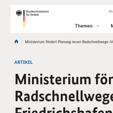
DirektZu:
Navigation
BM
Themen
Aktuelle
Ministerium fördert Planung neuer Radschnellwege-V
Sie
Seite:
sind
hier:
ARTIKEL
Ministerium fö
Radschnellweg
Friedrichshafen