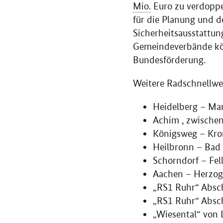
Mio.
Euro zu verdoppel
für die Planung und 
Sicherheitsausstattun
Gemeindeverbände kön
Bundesförderung.
Weitere Radschnellweg
Heidelberg – M
Achim , zwische
Königsweg – Kro
Heilbronn – Ba
Schorndorf – Fel
Aachen – Herzog
„RS1 Ruhr“ Absc
„RS1 Ruhr“ Absc
„Wiesental“ von 