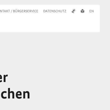
NTAKT / BÜRGERSERVICE
DATENSCHUTZ
EN
er
schen