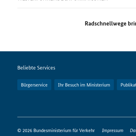
Radschnellwege brin
Servicemenü
Beliebte Services
Bürgerservice
Ihr Besuch im Ministerium
Publika
So
erreichen
© 2026 Bundesministerium für Verkehr
Impressum
Da
Sie