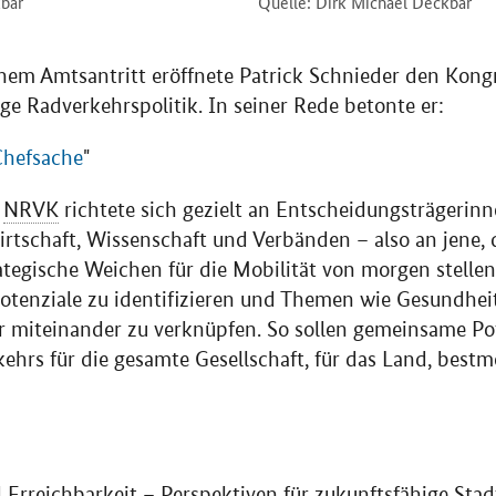
kbar
Quelle: Dirk Michael Deckbar
em Amtsantritt eröffnete Patrick Schnieder den Kongr
ige Radverkehrspolitik. In seiner Rede betonte er:
Chefsache
"
e
NRVK
richtete sich gezielt an Entscheidungsträgerinn
Wirtschaft, Wissenschaft und Verbänden – also an jene,
ategische Weichen für die Mobilität von morgen stellen
otenziale zu identifizieren und Themen wie Gesundheit
r miteinander zu verknüpfen. So sollen gemeinsame Po
hrs für die gesamte Gesellschaft, für das Land, bestm
 Erreichbarkeit – Perspektiven für zukunftsfähige Sta