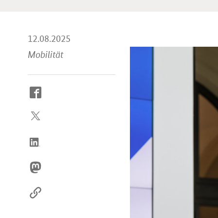
12.08.2025
Mobilität
So
erreichen
Sie
uns
im
Internet