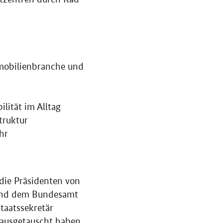
obilienbranche und
lität im Alltag
truktur
hr
die Präsidenten von
und dem Bundesamt
taatssekretär
 ausgetauscht haben,