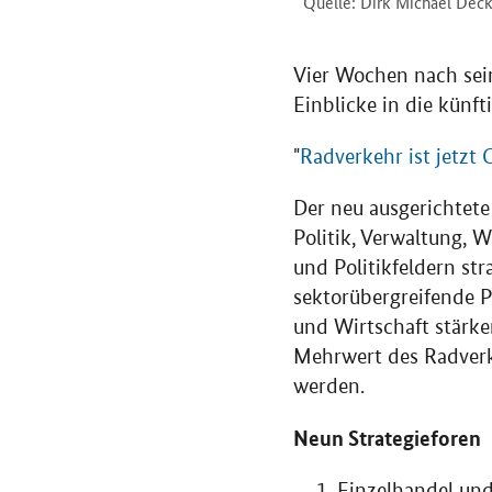
Quelle: Dirk Michael Dec
Vier Wochen nach sein
Einblicke in die künft
"
Radverkehr ist jetzt 
Der neu ausgerichtet
Politik, Verwaltung, 
und Politikfeldern str
sektorübergreifende P
und Wirtschaft stärke
Mehrwert des Radverke
werden.
Neun Strategieforen
Einzelhandel und