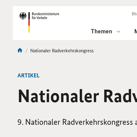
DirektZu:
Navigation
BM
Themen
Aktuelle
Nationaler Radverkehrskongress
Sie
Seite:
sind
hier:
ARTIKEL
Nationaler Rad
9. Nationaler Radverkehrskongress 