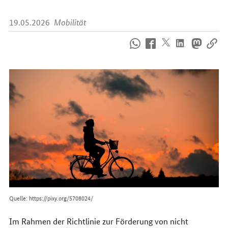
19.05.2026
Mobilität
So
erreichen
Sie
uns
im
Internet
Quelle: https://pixy.org/5708024/
Im Rahmen der Richtlinie zur Förderung von nicht