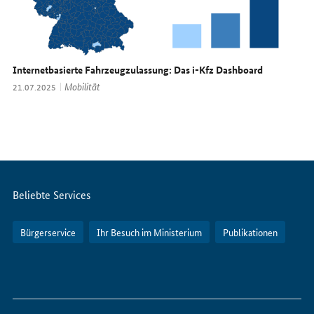
Internetbasierte Fahrzeugzulassung: Das i-Kfz Dashboard
Thema:
Mobilität
Datum:
21.07.2025
Servicemenü
Beliebte Services
Bürgerservice
Ihr Besuch im Ministerium
Publikationen
So