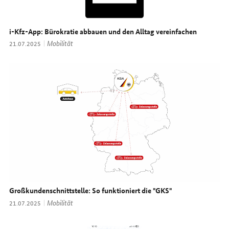
i-Kfz-App: Bürokratie abbauen und den Alltag vereinfachen
Thema:
Mobilität
Datum:
21.07.2025
Großkundenschnittstelle: So funktioniert die "GKS"
Thema:
Mobilität
Datum:
21.07.2025