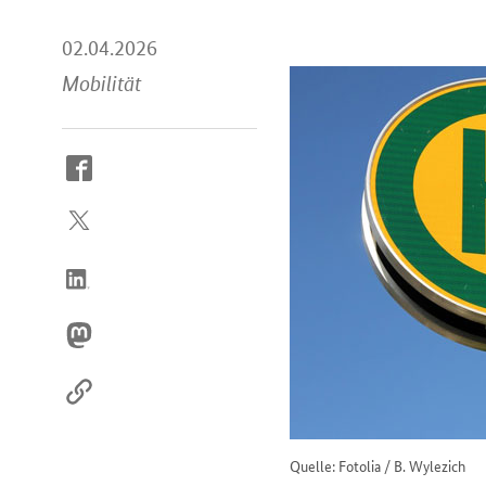
02.04.2026
Mobilität
So
erreichen
Sie
uns
im
Internet
Quelle: Fotolia / B. Wylezich