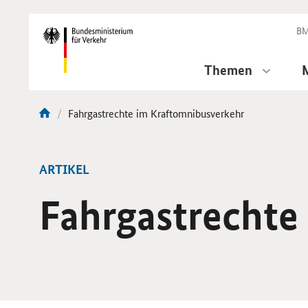
DirektZu:
Navigation
BM
Themen
Aktuelle
Fahrgastrechte im Kraftomnibusverkehr
Sie
Seite:
sind
hier:
ARTIKEL
Fahrgastrechte