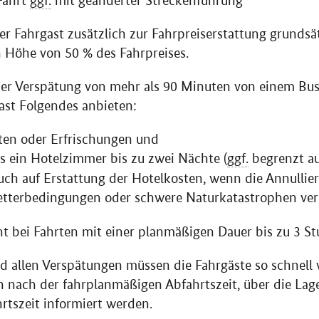
Fahrt
ggf.
mit geänderter Streckenführung
der Fahrgast zusätzlich zur Fahrpreiserstattung grunds
 Höhe von 50 % des Fahrpreises.
oder Verspätung von mehr als 90 Minuten von einem B
ast Folgendes anbieten:
ten oder Erfrischungen und
ls ein Hotelzimmer bis zu zwei Nächte (
ggf.
begrenzt au
ch auf Erstattung der Hotelkosten, wenn die Annullie
etterbedingungen oder schwere Naturkatastrophen ve
cht bei Fahrten mit einer planmäßigen Dauer bis zu 3 S
nd allen Verspätungen müssen die Fahrgäste so schnell 
 nach der fahrplanmäßigen Abfahrtszeit, über die Lag
hrtszeit informiert werden.