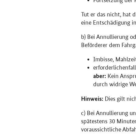
Fortsetzung der 
Tut er das nicht, hat 
eine Entschädigung in
b) Bei Annullierung 
Beförderer dem Fahrg
Imbisse, Mahlzei
erforderlichenfal
aber:
Kein Anspru
durch widrige W
Hinweis:
Dies gilt ni
c) Bei Annullierung u
spätestens 30 Minuten
voraussichtliche Abfa