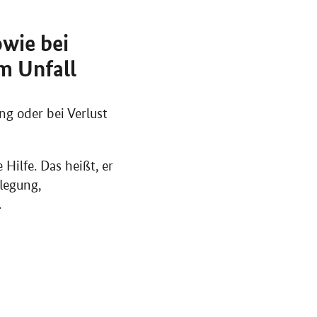
owie bei
m Unfall
g oder bei Verlust
Hilfe. Das heißt, er
flegung,
.