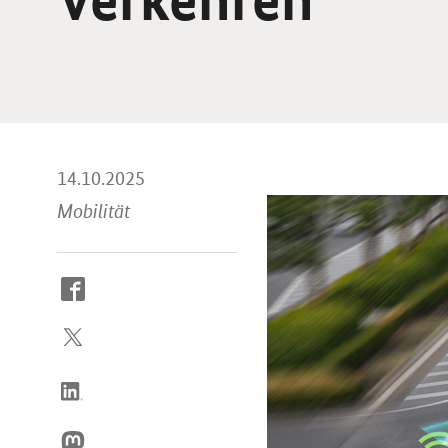
14.10.2025
Mobilität
So
erreichen
Sie
uns
im
Internet