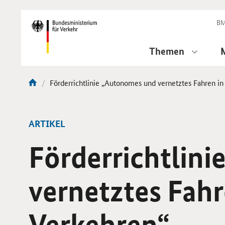
DirektZu:
Navigation
BM
Themen
Aktuelle
Förderrichtlinie „Autonomes und vernetztes Fahren in
Sie
Seite:
sind
hier:
ARTIKEL
Förderrichtlin
vernetztes Fahr
Verkehren“