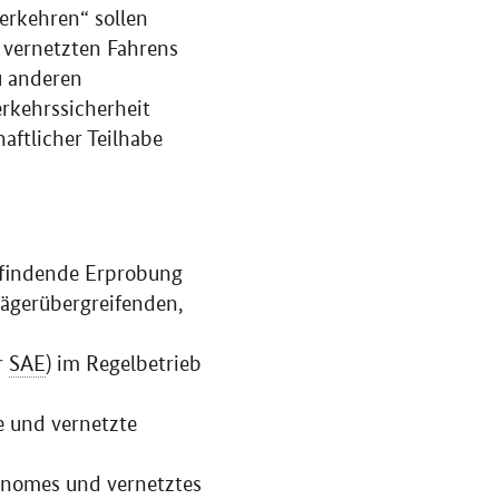
erkehren“ sollen
vernetzten Fahrens
u anderen
erkehrssicherheit
aftlicher Teilhabe
ttfindende Erprobung
trägerübergreifenden,
r
SAE
) im Regelbetrieb
e und vernetzte
onomes und vernetztes