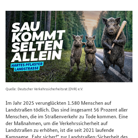
erreichen
Sie
uns
im
Internet
Quelle: Deutscher Verkehrssicherheitsrat (DVR) e.V.
Im Jahr 2025 verunglückten 1.580 Menschen auf
Landstraßen tödlich. Das sind insgesamt 56 Prozent aller
Menschen, die im Straßenverkehr zu Tode kommen. Eine
der Maßnahmen, um die Verkehrssicherheit auf
Landstraßen zu erhöhen, ist die seit 2021 laufende
Kampagne „Fahr sicher!“ zur Landstraßen-Sicherheit des