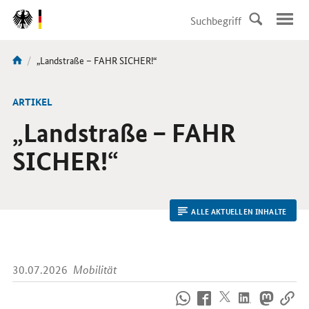
DirektZu:
Navigation
Aktuelle
„Landstraße – FAHR SICHER!“
Sie
Seite:
sind
hier:
ARTIKEL
„Landstraße – FAHR
SICHER!“
ALLE AKTUELLEN INHALTE
30.07.2026
Mobilität
So